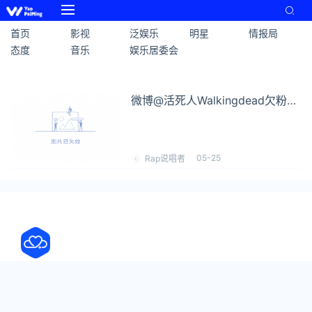
首页
影视
泛娱乐
明星
情报局
态度
音乐
娱乐居委会
微博@活死人Walkingdead欠粉丝
钱不还？法老亲自警告！
05-25
Rap说唱者