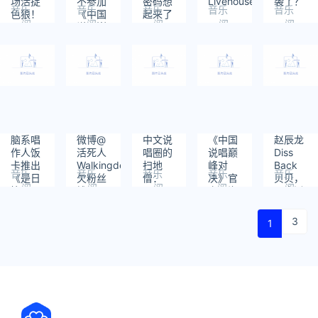
场活捉
不参加
密码想
Livehouse！
袭了？
音乐
音乐
音乐
音乐
音乐
色狼！
《中国
起来了
阅
阅
阅
阅
阅
说唱巅
读：
读：
读：
读：
读：
峰对
811
1524
804
695
914
决》？
脑系唱
微博@
中文说
《中国
赵辰龙
作人饭
活死人
唱圈的
说唱巅
Diss
卡推出
Walkingdead
扫地
峰对
Back
音乐
音乐
音乐
音乐
音乐
《是日
欠粉丝
僧：
决》官
贝贝，
阅
阅
阅
阅
阅
饮品：
钱不
Vyan
宣，海
那奇沃
读：
读：
读：
读：
读：
百利
还？法
报里竟
夫Diss
793
967
954
1454
1773
甜》给
老亲自
然有
Jony
3
1
这个夏
警告！
PG
J！
日加点
ONE？
甜