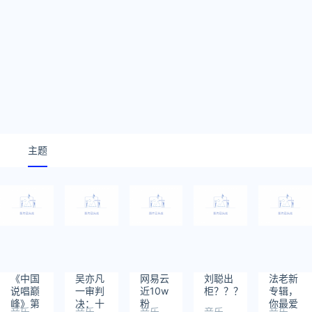
主题
《中国
吴亦凡
网易云
刘聪出
法老新
说唱巅
一审判
近10w
柜？？？
专辑，
峰》第
决：十
粉
你最爱
音乐
音乐
音乐
音乐
音乐