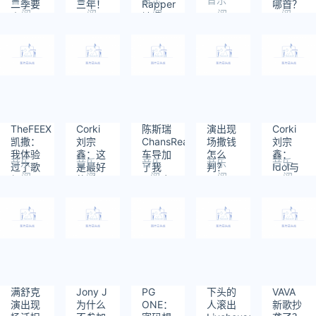
二季要
三年！
Rapper
哪首？
阅
阅
阅
阅
阅
来了，
被曝吸
读：
读：
读：
读：
读：
你希望
毒、
821
842
843
754
1005
看到
PUA、
谁？
家暴、
出轨！
TheFEEX
Corki
陈斯瑞
演出现
Corki
凯撒：
刘宗
ChansReal：
场撒钱
刘宗
我体验
鑫：这
车导加
怎么
鑫：
音乐
音乐
音乐
音乐
音乐
过了歌
是最好
了我
判？
Idol与
阅
阅
阅
阅
阅
红，下
的时
vx，但
Rapper
读：
读：
读：
读：
读：
一个目
代，也
他没喊
的双重
757
1023
1068
838
959
标是人
是最坏
我去巅
克星
红
的时代
峰对决
满舒克
Jony J
PG
下头的
VAVA
演出现
为什么
ONE：
人滚出
新歌抄