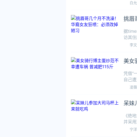
二次元
白允
挑眉
据tim
访其住
李文
美女
凭借“
自己遭
子被整
凌薇
呆妹
《绝地
并采用
的电竞
宁洋