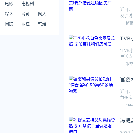
电影
电视剧
近日，
综艺
网剧
网大
发了讨
色，其
徐蕾
网综
网红
韩娱
TV
“TV
生活点
一套纯
米菲
富婆
近日，
角多次
为。钟
chl
冯提
202