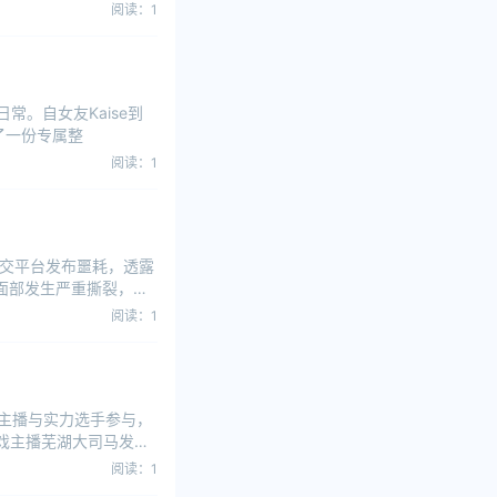
阅读：1
日常。自女友Kaise到
了一份专属整
阅读：1
社交平台发布噩耗，透露
面部发生严重撕裂，鼻
阅读：1
多主播与实力选手参与，
戏主播芜湖大司马发起
阅读：1