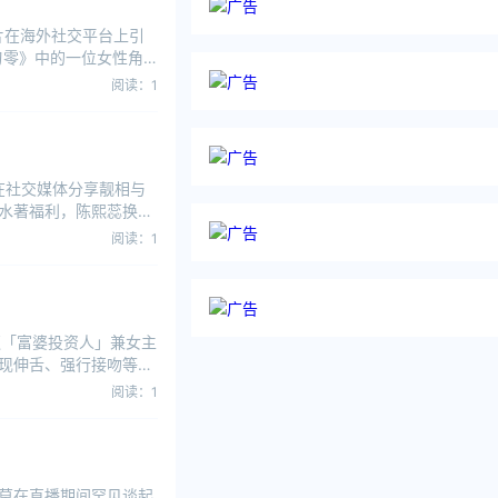
片在海外社交平台上引
刃零》中的一位女性角
阅读：1
时在社交媒体分享靓相与
水著福利，陈熙蕊换上
阅读：1
遭「富婆投资人」兼女主
现伸舌、强行接吻等行
阅读：1
冯提莫在直播期间罕见谈起