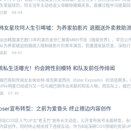
生家庭经历，坦言当年主动劝说父母解除婚姻关系。直播过程中冯提莫回
08-04
已歌
岁韩女星坎坷人生引唏嘘：为养家拍影片 退圈送外卖救助
淡出韩国演艺圈13年的演员金世仁做客MBN节目《独家世界》，罕见公
从为养家被迫拍摄成人限制级影片的青年演员，到遭遇家庭巨变、深陷行
今扎根乡村、
08-01
莉莉
佩私生活曝光！约会跨性别模特 和队友前任传绯闻
姆巴佩和传闻女友埃丝特·埃克斯波西托（Ester Exposito）的消息颇
etflix明星已经成为又一位与姆巴佩传出关联的知名人物，而实际上，姆
07-30
庭
coser宣布转型：之前为爱昏头 终止擦边内容创作
B站COS区人气UP主“老玉竹”发布长文动态，公开宣布账号全面转型，
内容创作，同时终止相关线下违规互动。作为B站深耕COS领域的资深U