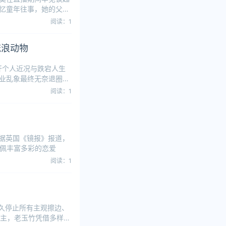
忆童年往事，她的父母
阅读：1
流浪动物
开个人近况与跌宕人生
业乱象最终无奈退圈，
阅读：1
多，据英国《镜报》报道，
巴佩丰富多彩的恋爱
阅读：1
永久停止所有主观擦边、
P主，老玉竹凭借多样的