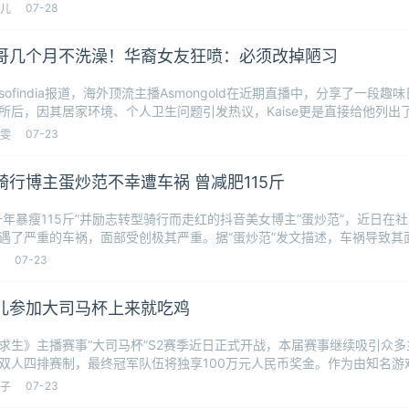
角色
07-28
儿
哥几个月不洗澡！华裔女友狂喷：必须改掉陋习
esofindia报道，海外顶流主播Asmongold在近期直播中，分享了一段趣味
所后，因其居家环境、个人卫生问题引发热议，Kaise更是直接给他列出
07-23
雯
骑行博主蛋炒范不幸遭车祸 曾减肥115斤
一年暴瘦115斤”并励志转型骑行而走红的抖音美女博主“蛋炒范”，近日在
遇了严重的车祸，面部受创极其严重。据“蛋炒范”发文描述，车祸导致其
个撞
07-23
儿参加大司马杯上来就吃鸡
求生》主播赛事“大司马杯”S2赛季近日正式开战，本届赛事继续吸引众
双人四排赛制，最终冠军队伍将独享100万元人民币奖金。作为由知名游
赛事，大
07-23
子