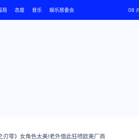
报局
态度
音乐
娱乐居委会
08
之刃零》女角色太美!老外借此狂喷欧美厂商