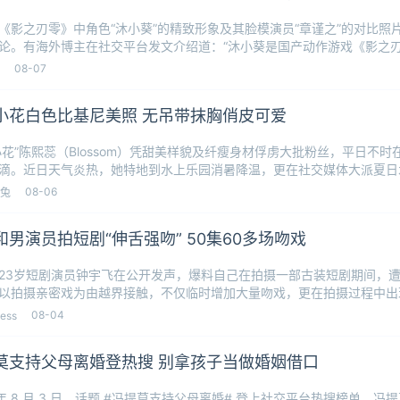
《影之刃零》中角色“沐小葵”的精致形象及其脸模演员“章谨之”的对比照
论。有海外博主在社交平台发文介绍道：“沐小葵是国产动作游戏《影之
脸模由演员
08-07
B小花白色比基尼美照 无吊带抹胸俏皮可爱
B小花”陈熙蕊（Blossom）凭甜美样貌及纤瘦身材俘虏大批粉丝，平日不
滴。近日天气炎热，她特地到水上乐园消暑降温，更在社交媒体大派夏日
白抹
08-06
兔
和男演员拍短剧“伸舌强吻” 50集60多场吻戏
23岁短剧演员钟宇飞在公开发声，爆料自己在拍摄一部古装短剧期间，
以拍摄亲密戏为由越界接触，不仅临时增加大量吻戏，更在拍摄过程中出
宇飞表示，该
08-04
oess
莫支持父母离婚登热搜 别拿孩子当做婚姻借口
6 年 8 月 3 日，话题 #冯提莫支持父母离婚# 登上社交平台热搜榜单。