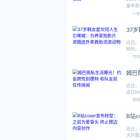
童年原
长期
人亦
37
近日，
经历。
再到如
竹内
姆巴
近日，
这位N
张娅
B站
近日，
大尺度