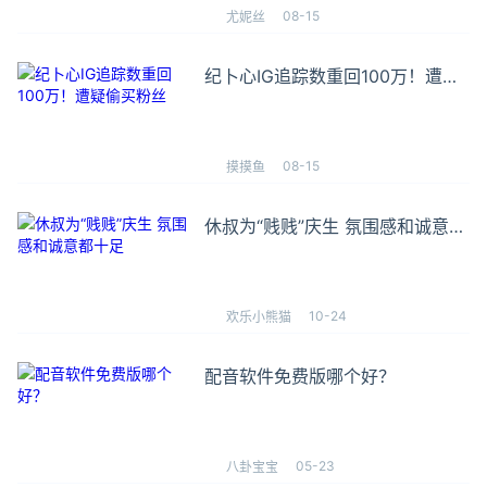
08-15
尤妮丝
纪卜心IG追踪数重回100万！遭疑
偷买粉丝
08-15
摸摸鱼
休叔为“贱贱”庆生 氛围感和诚意都
十足
10-24
欢乐小熊猫
配音软件免费版哪个好？
05-23
八卦宝宝