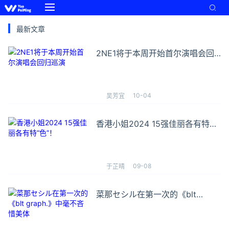
最新文章
2NE1将于本周开始首尔演唱会回
归巡演
10-04
吴芳宜
香港小姐2024 15强佳丽各有特
“色”！
09-08
于芷晴
菜那セシル在第一次的《blt
graph.》中毫不吝惜美体