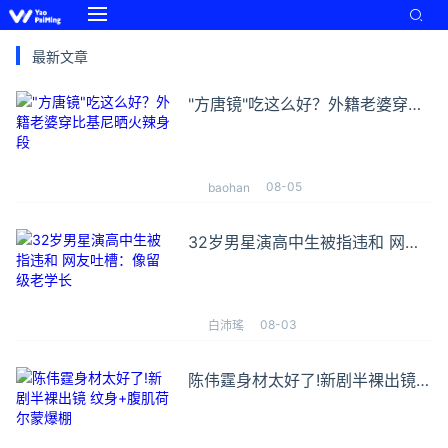
最新文章
"方唐镜"吃这么好？外籍老婆穿比
基尼晒火辣身段
08-05
baohan
32岁男星演高中生被指违和 网友
吐槽：像留级老学长
08-03
白沛瑤
陈伟霆身材太好了!新剧半裸出镜
纹身+腹肌荷尔蒙爆棚