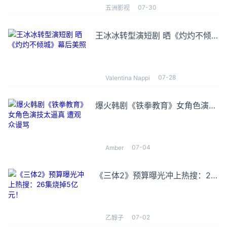
07-30
五洲影视
王冰冰转型演短剧 晒《灼灼不倾
城》幕后美照
07-28
Valentina Nappi
爆火韩剧《铁拳教育》女角色演技
太逼真 遭观众谩骂
07-04
Amber
《三体2》预算曝光冲上热搜：26
集烧掉5亿元！
07-02
乙醇子