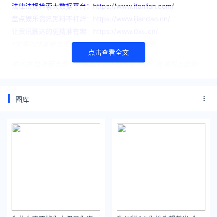
法律法规检索大数据平台：https://www.itanlian.com/
盘点娱乐资讯黑料不打烊：https://www.ijiandao.cn/
让资讯触达的更精准有趣：https://www.0xu.cn/
*文章为作者独立观点，不代表 文娱排行榜 立场
点击查看全文
本文由
杜冰若
发表，转载此文章须经作者同意，并请附上出处(
文娱排行榜 )及本页链接。
原文链接 https://www.yaopaiming.com/star/96953.html
图库
虞书欣
王书欣
王鹤棣
唐嫣
张若昀
赵丽颖
林更新
张晚意