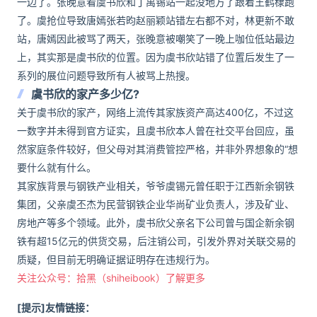
一边了。张晚意看虞书欣和丁禹锡站一起没地方了跟着王鹤棣跑
了。虞抢位导致唐嫣张若昀赵丽颖站错左右都不对，林更新不敢
站，唐嫣因此被骂了两天，张晚意被嘲笑了一晚上咖位低站最边
上，其实那是虞书欣的位置。因为虞书欣站错了位置后发生了一
系列的展位问题导致所有人被骂上热搜。
虞书欣的家产多少亿?
关于虞书欣的家产，网络上流传其家族资产高达400亿，不过这
一数字并未得到官方证实，且虞书欣本人曾在社交平台回应，虽
然家庭条件较好，但父母对其消费管控严格，并非外界想象的“想
要什么就有什么。
其家族背景与钢铁产业相关，爷爷虞锡元曾任职于江西新余钢铁
集团，父亲虞丕杰为民营钢铁企业华尚矿业负责人，涉及矿业、
房地产等多个领域。此外，虞书欣父亲名下公司曾与国企新余钢
铁有超15亿元的供货交易，后注销公司，引发外界对关联交易的
质疑，但目前无明确证据证明存在违规行为。
关注公众号：拾黑（shiheibook）了解更多
[提示]友情链接：