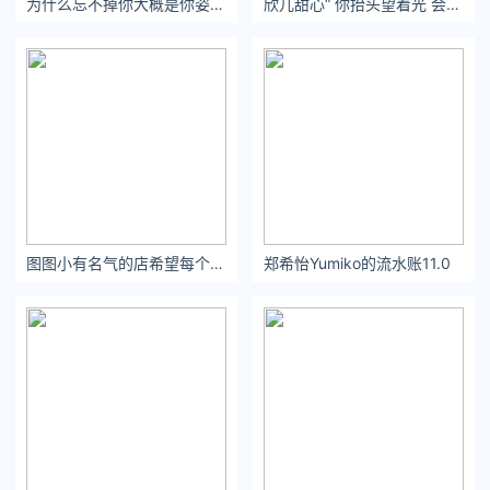
为什么忘不掉你大概是你姿势到位喘息娇俏吧。
欣儿甜心“ 你抬头望着光 会一直温柔 ”#圣诞树# ​​​​
图图小有名气的店希望每个人都能珍惜眼前人，别把爱你的人弄丢了。
郑希怡Yumiko的流水账11.0