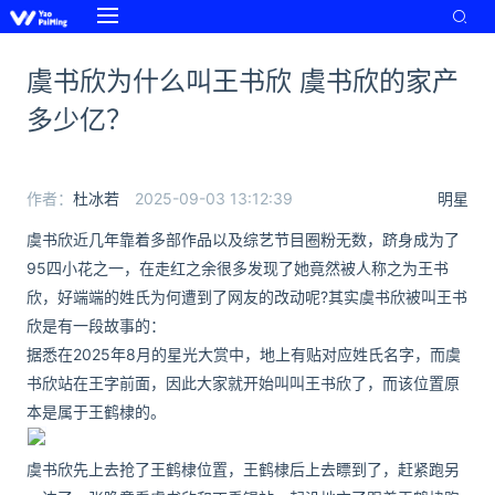
虞书欣为什么叫王书欣 虞书欣的家产
多少亿？
作者：
杜冰若
2025-09-03 13:12:39
明星
虞书欣近几年靠着多部作品以及综艺节目圈粉无数，跻身成为了
95四小花之一，在走红之余很多发现了她竟然被人称之为王书
欣，好端端的姓氏为何遭到了网友的改动呢?其实虞书欣被叫王书
欣是有一段故事的：
据悉在2025年8月的星光大赏中，地上有贴对应姓氏名字，而虞
书欣站在王字前面，因此大家就开始叫叫王书欣了，而该位置原
本是属于王鹤棣的。
虞书欣先上去抢了王鹤棣位置，王鹤棣后上去瞟到了，赶紧跑另