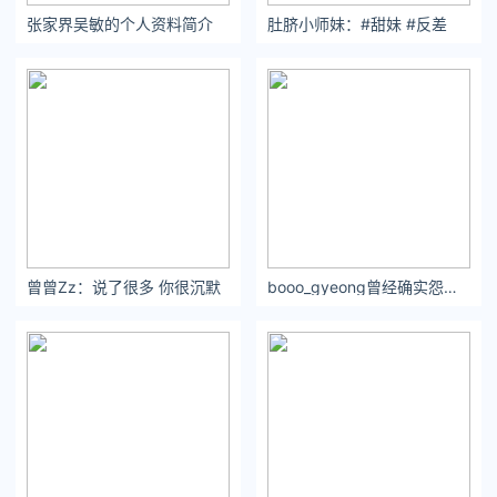
张家界吴敏的个人资料简介
肚脐小师妹：#甜妹 #反差
曾曾Zz：说了很多 你很沉默
booo_gyeong曾经确实怨你骂你,恨你,现在都无所谓了