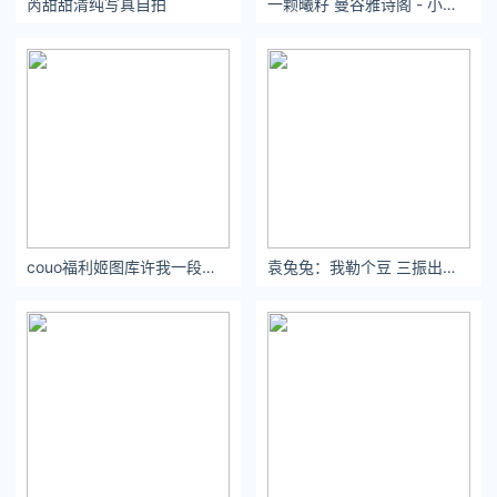
芮甜甜清纯写真自拍
一颗曦籽 曼谷雅诗阁 - 小红书
轮第35顺位才被选中，当时整个人心态都快崩了就此萌生报复社
会的想法，日后摇身一变成了一诺千金的真君子。
传闻有不少球队都垂涎老鹰的德安德鲁-亨特，小伙身强体健有成
为优质3D的潜质，只不过老鹰对此不感兴趣，反而热诚的推销博
格达诺维奇与赫尔特。很有几分二师兄面对买菜妇女时那气势汹
汹的样子：
couo福利姬图库许我一段最美的时光，就让我在青春里与你相逢。
袁兔兔：我勒个豆 三振出局#三振舞
“猪头不卖，猪鞭要不要？”
目前FMVP排行榜，杰伦-布朗升至第一，场均22.7分7.3篮板4.3
助攻；库里以31.3分5篮板3.7助攻排名第二；塔图姆则以场均22
分5.7篮板8.3助攻排名第三。从数据层面来看库里依然是更好的
球员，只不过能不能拿还得看勇士能不能赢，凸显G4异常关键。
这场要能赢下，重夺主场优势且前景柳暗花明；这场要赢不了，