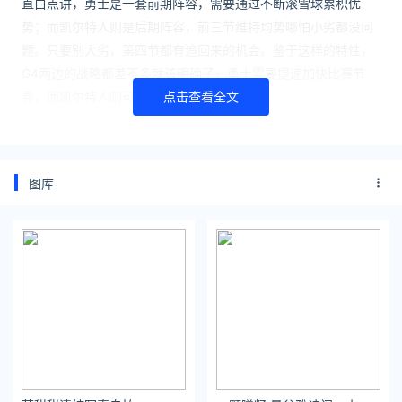
直白点讲，勇士是一套前期阵容，需要通过不断滚雪球累积优
势；而凯尔特人则是后期阵容，前三节维持均势哪怕小劣都没问
题。只要别大劣，第四节都有追回来的机会。鉴于这样的特性，
G4两边的战略都差不多就该明确了，勇士需要提速加快比赛节
奏，而凯尔特人则可以降缓节奏慢慢磨。
点击查看全文
难怪科尔表示不排除改变轮换的可能性，比如增加防守型球员的
出场时间。当然别指望把踹蛋扔板凳上，这黑厮与科尔情同父
图库
子。
目前有11人收到小绿屋邀请，分别是22级内线三杰史密斯、霍姆
格伦与班切罗，艾维、穆雷、谢尔顿-夏普、丹尼尔斯、马瑟琳、
AJ-格里芬、杜伦以及约翰尼-戴维斯，以上11人差不多都被认为
会进入乐透区，而消息人士透露，下周另有四名球员会收到小绿
屋邀请。
通常来讲，能进小绿屋的都是选秀行情较好的年轻人，当然也不
排除例外，当年乔守信明明男被邀请进入小绿屋，却一直等到次