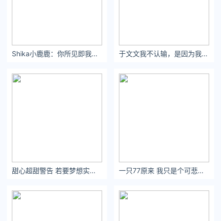
Shika小鹿鹿：你所见即我，我不辩解。
于文文我不认输，是因为我心里有一颗叫我不要像命运低头的种子。
甜心超甜警告 若要梦想实现，先从梦中醒来。
一只77原来 我只是个可悲的路人而已,谢谢你的施舍→我记住你了.