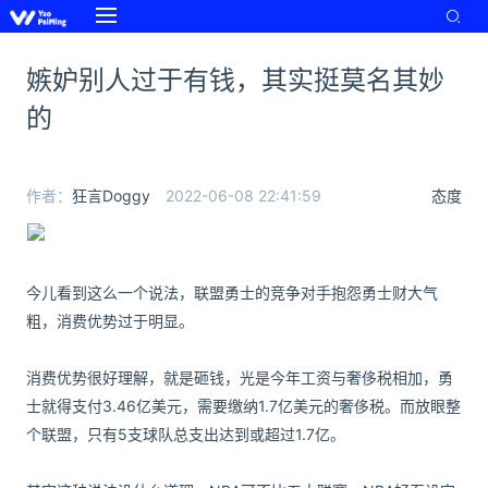
嫉妒别人过于有钱，其实挺莫名其妙
的
作者：
狂言Doggy
2022-06-08 22:41:59
态度
今儿看到这么一个说法，联盟勇士的竞争对手抱怨勇士财大气
粗，消费优势过于明显。
消费优势很好理解，就是砸钱，光是今年工资与奢侈税相加，勇
士就得支付3.46亿美元，需要缴纳1.7亿美元的奢侈税。而放眼整
个联盟，只有5支球队总支出达到或超过1.7亿。