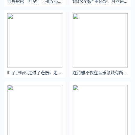
何丹彤彤「咔哒」！接收心动信号！
sharon我严重怀疑，月老是不是把我的红线拿去织秋裤了。
下，花一个亿都不带眨眼的。反观米兰双穷，买个两三千万的球
员都得抠抠索索支支吾吾恨不能把青年队代金券一股脑塞出去就
为减少现金支出。
这才叫朱门酒肉臭，路有冻死骨。
相比较而言，NBA在消费公平方面已经做到非常到位了，这要再
不满意就没法再满意了，总不能联盟统一门票价格，统一各地转
播价格兄弟们统统吃大锅饭吧。事实上勇士的消费优势归根结底
叶子_Elly5.走过了悲伤，走过了荒凉，却走不到你和我的天长！
连诗雅不仅在音乐领域有所建树，更在影视界留下了自己的印记。
还是在于这些年来的成功，而这些年来的成功归根结底又系于库
里。无论你承不承认，库里就是当今联盟唯一能与阿King在流量
这块上并驾齐驱的选手，这就是为啥今年总决赛前两场，收视率
相较去年上升30%的原因所在。
也别眼红勇士在湾区啥的，当初库里没加盟前勇士也在湾区，富
到流油的IT大佬的同样不乏其人，愣没听说当年拜伦-戴维斯或蒙
塔-埃利斯带队期间出现过一票难求，把勇士营收搞到节节攀升之