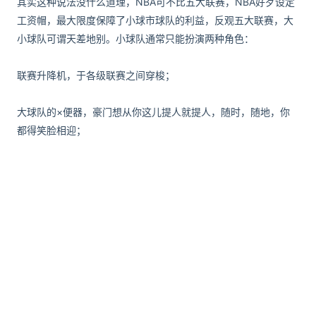
其实这种说法没什么道理，NBA可不比五大联赛，NBA好歹设定
工资帽，最大限度保障了小球市球队的利益，反观五大联赛，大
小球队可谓天差地别。小球队通常只能扮演两种角色：
联赛升降机，于各级联赛之间穿梭；
大球队的×便器，豪门想从你这儿提人就提人，随时，随地，你
都得笑脸相迎；