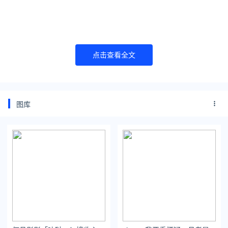
点击查看全文
图库
毕竟大小球队之间财力相差实在太大了，且没有工资帽的约束。
因此那些小球队通常只能给球员开几十万，最多两百万欧的薪
资，相反豪门可以轻松开出4、500万欧的薪资，甚至上千万也不
稀奇。就好比权势熏天的姆总，卡塔尔那边几乎就是拿着支票让
他随便填了。
即使豪门与豪门之间差距也很明显，大巴黎太超纲不谈了，皇马
撸姆总触了霉头，一转身就把另一位超新星你琼阿梅尼纳入账