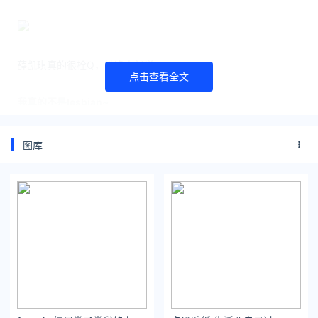
薛凯琪真的很栓Q，她逢人就说：
点击查看全文
我真的不是
lesbian
~
图库
嗯...说的就是啊...直女怎么就不能去同性酒吧呢？
她不但一个人去同性酒吧，她还和阿娇一起去同性酒吧。