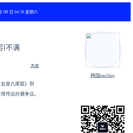
08
月
日 04:39 星期六
议引不满
态度
韩国me2day
女友是九尾狐》到
经常传出抄袭争议。