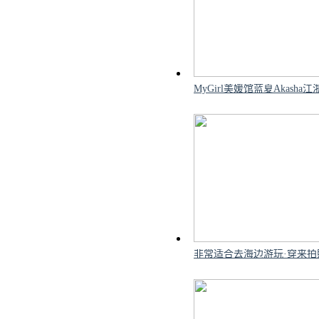
看到相关剧照后，大多数网
MyGirl美媛馆蓝夏Aka
而另一则帖子中Arin的
多网友都对帖主的想法表
非常适合去海边游玩·穿来拍
尽管该剧在妆发造型上产