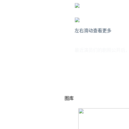
左右滑动查看更多
最近演员们的剧照公开后
其中一则帖子表示tvN《还
图库