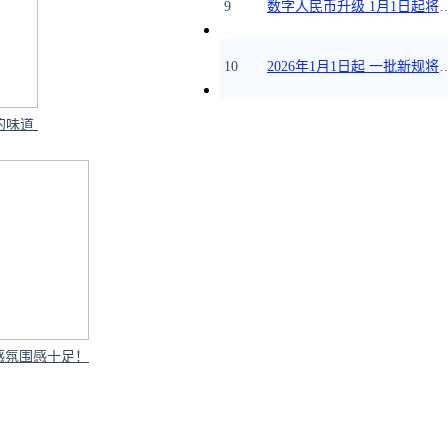
9
数字人民币升级 1月1
10
2026年1月1日起 
 ​​​​
。并且评论区中有很
感氛围感十足！
表示对该剧充满了期