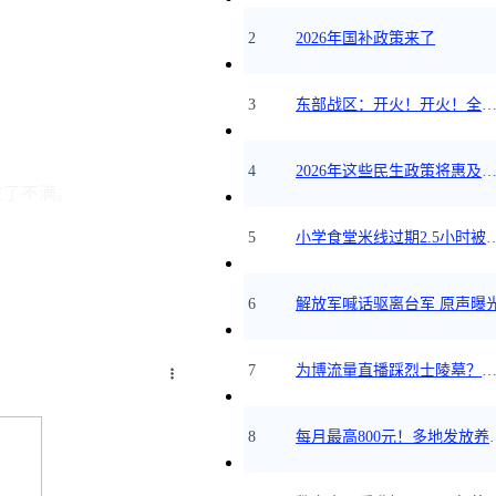
2
2026年国补政策来了
3
东部战区：开火！开火！全部命
4
2026年这些民生政策将惠及
生了不满。
5
小学食堂米线过期2.
6
解放军喊话驱离台军 原声曝
7
为博流量直播踩烈士陵墓？绝不
8
每月最高800