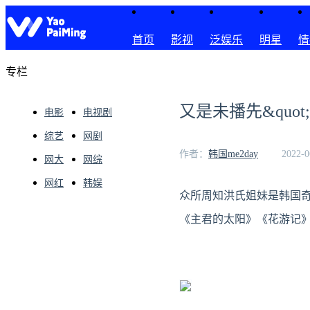
首页
影视
泛娱乐
明星
情
专栏
又是未播先&quo
电影
电视剧
综艺
网剧
作者：
韩国me2day
2022-0
网大
网综
网红
韩娱
众所周知洪氏姐妹是韩国
《主君的太阳》《花游记