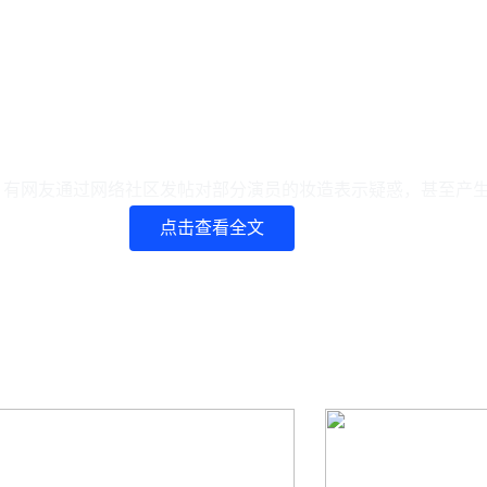
，有网友通过网络社区发帖对部分演员的妆造表示疑惑，甚至产
点击查看全文
魂》Arin、黄旼炫的造型都可以立刻去出演音乐节目。