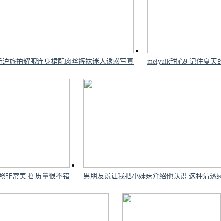
友都认为剧中演员的妆造有些奇怪，很像中国电视剧...
sha江浙沪旅拍耀眼连身裙配肉丝裤袜迷人诱惑写真
meiyuik甜心9 记住夏天的味道
粉丝对《还魂》中Arin的造型感到非常不满，并发长文进行了吐槽
示赞同。
照非常美啦 质量很不错
男朋友说让我把小妹妹介绍他认识 这种清透
生了中国风争议，但大多数网友在看完《还魂》的预告片后，都