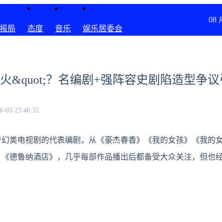
08
报局
态度
音乐
娱乐居委会
t;火&quot;？名编剧+强阵容史剧陷造型争
6-03 23:46:32
奇幻类电视剧的代表编剧，从《豪杰春香》《我的女孩》《我的
》《德鲁纳酒店》，几乎每部作品播出后都备受大众关注，但也