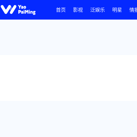
首页
影视
泛娱乐
明星
情