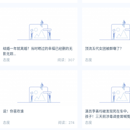
结婚一年就离婚？当时晒过的幸福已经删的无
顶流五代女团被群嘲了？
影无踪...
态度
阅读：307
态度
说！你喜欢谁
演员李善均被发现死在车中
孩子！三天前涉毒调查曾喊冤要
态度
阅读：274
态度