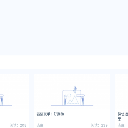
强强联手！好期待
微信运
里！
阅读：208
态度
阅读：239
态度