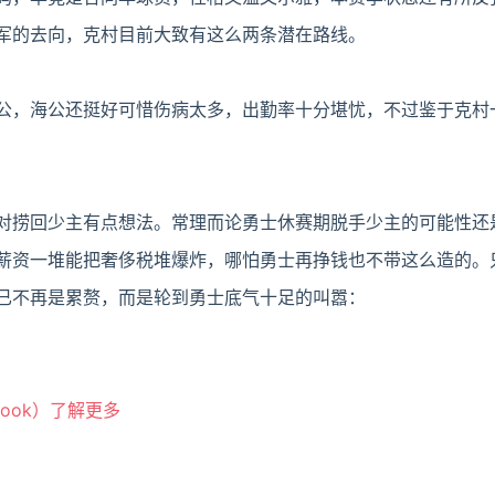
军的去向，克村目前大致有这么两条潜在路线。
公，海公还挺好可惜伤病太多，出勤率十分堪忧，不过鉴于克村
对捞回少主有点想法。常理而论勇士休赛期脱手少主的可能性还
薪资一堆能把奢侈税堆爆炸，哪怕勇士再挣钱也不带这么造的。
已不再是累赘，而是轮到勇士底气十足的叫嚣：
book）了解更多