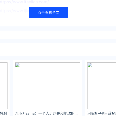
//www.itanlian.com/
//www.ijiandao.cn/
点击查看全文
://www.0xu.cn/
文娱排行榜 立场
文章须经作者同意，并请附上出处( 文娱排行榜 )及本页链接。
ng.com/media/85952.html
托付
刀小刀sama：一个人走路是和地球的单独约会。