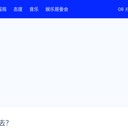
报局
态度
音乐
娱乐居委会
08
去？