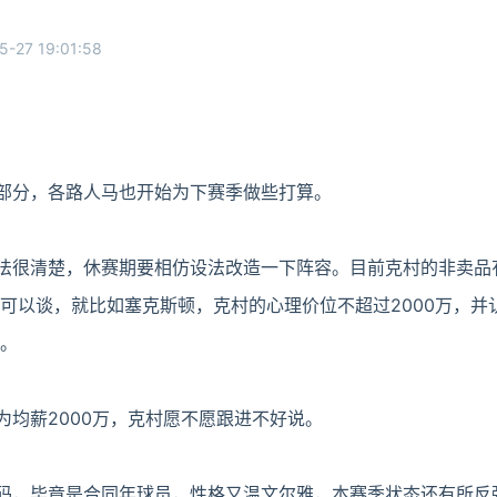
5-27 19:01:58
部分，各路人马也开始为下赛季做些打算。
法很清楚，休赛期要相仿设法改造一下阵容。目前克村的非卖品
都可以谈，就比如塞克斯顿，克村的心理价位不超过2000万，并
上。
为均薪2000万，克村愿不愿跟进不好说。
码，毕竟是合同年球员，性格又温文尔雅，本赛季状态还有所反