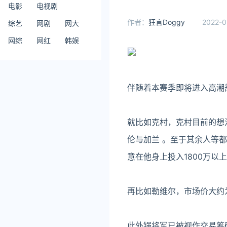
电影
电视剧
作者：
狂言Doggy
2022-0
综艺
网剧
网大
网综
网红
韩娱
伴随着本赛季即将进入高潮
就比如克村，克村目前的想
伦与加兰 。至于其余人等
意在他身上投入1800万以
再比如勒维尔，市场价大约
此外锅将军已被视作交易筹