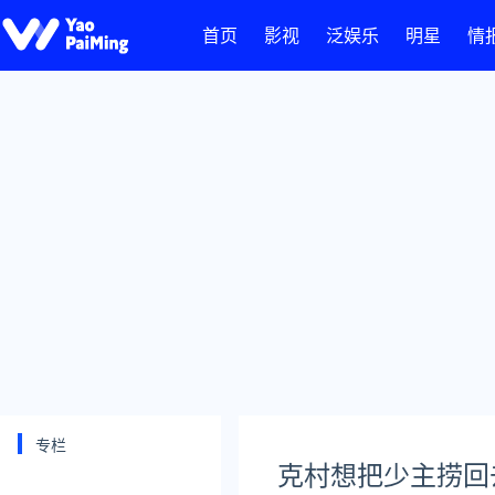
首页
影视
泛娱乐
明星
情
专栏
克村想把少主捞回