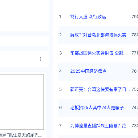
1
笃行大道 众行致远
79
2
解放军对台岛北部海域远火实弹射击
78
3
东部战区远火实弹射击 全部命中
77
4
2025中国经济盘点
76
5
郭正亮：台湾这快要有事了日本都没来
75
6
老板招25人其中24人是骗子
74
7
为博流量直播踩烈士陵墓？绝不姑息
73
河豚抚子#日系写真# “抓住夏天的尾巴 再玩一次水吧～”