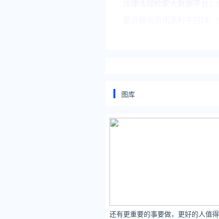
法律法规检索大数据平台：https:
盘点娱乐资讯黑料不打烊：https:
让资讯触达的更精准有趣：https
*文章为作者独立观点，不代表 
本文由
狂言Doggy
发表，转载此
原文链接 https://www.yaopaimi
图库
还有更重要的事要做，更好的人值得