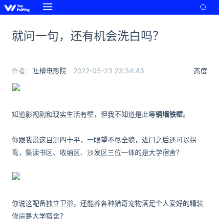
就问一句，还有机会洗白吗？
作者：
吐槽电影院
2022-05-23 23:34:43
态度
知道影视剧和现实生活有壁，但我不知道是此等
铜墙铁壁
。
你跟我说这目测四十平，
一眼望不尽全貌，进门之后还可以拐
弯
，集读书区、收纳区、沙发区三位一体的是大学宿舍？
你说这配备独立卫浴，还能养各种猎奇宠物满足个人爱好的精装
修房是大学宿舍？