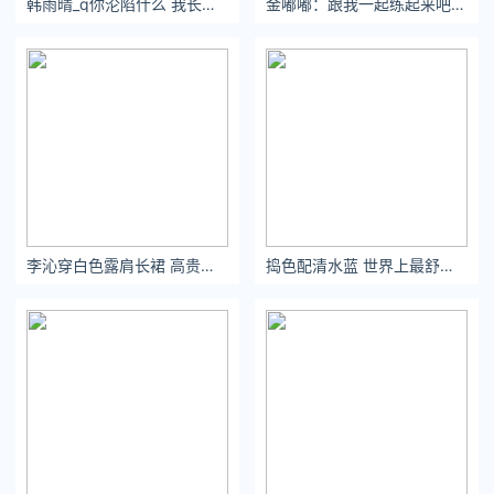
韩雨晴_q你沦陷什么 我长得像沼泽吗？
金嘟嘟：跟我一起练起来吧 #本草纲目毽子操挑战 #全网有多少刘畊宏女孩
失真
真正
小刀拉屁股，开了眼了
的，还得在各位天选之人毕业之后。
《我的真朋友》，程真真刚刚大学毕业，月薪两千，靠信用卡艰
难度日。
然而她住在上海市中心的高级小洋楼。
李沁穿白色露肩长裙 高贵优雅气质满分
捣色配清水蓝 世界上最舒服的配色
房租是你靠吃单价30+的自热小火锅省下来的吗？
《梦回》女主小薇，一位北漂刚入社会的实习生，自称无权无
势。
偏偏住进了北京市中心豪华复式公寓，
累了还能豪华浴缸里搞个