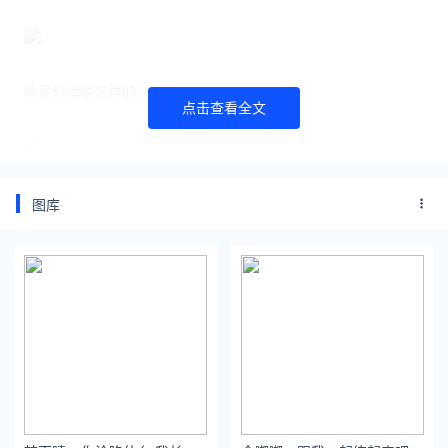
敞亮舒适是这样的：
点击查看全文
不可能让你养各种宠物，也很难做到刚入学一夜之间就把宿舍布
图库
置得blingbling，温馨又舒适，然后维持一个学期干净整洁没有丝
毫变化。
国产剧升级这些年，又是大卡司下凡又是吹电影感。
然而，还是经不起细看。