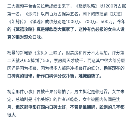
三大视频平台会员拉新成绩出来了，《延禧攻略》以1200万占据
第一名，《沙海》以四百万占据第五名，剩下的热播剧《扶摇》
《如懿传》《镇魂》成绩分别是1000万、700万、500万，
今年
的《延禧攻略》真是爆款剧大赢家了，这种有仇必报的女主人设
真的很对观众口味。
杨幂的新电影《宝贝》上映了，但票房和评分不太理想，评分第
二天就从6.5掉到了5.8，票房两天才破千，而这其中很大部分原
因还是因为杨幂，因为很多人都是冲杨幂打的低分，
杨幂现在的
口碑真的很惨，新作口碑评分双扑街，难掩颓势了。
初恋那件小事》要被芒果台翻拍了，男主拟定是赖冠霖，女主未
定，总编剧是《小美好》的作者赵乾乾，女主被圈内传闻是沈
月，
但这部电影在国内口碑太好，不管是谁翻牌，毁剧的几率都
很大.