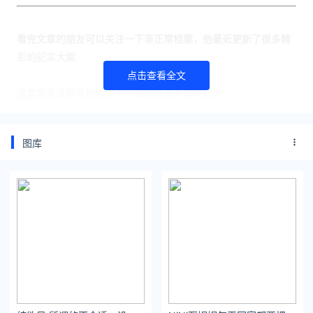
看完文章的朋友可以关注一下非正常档案，他最近更新了很多精
彩的纪实大案
点击查看全文
这是我看过最可怕的案子—金福南杀人事件始末
“微笑杀手”赵志红，冤案背后的真正元凶
图库
关注公众号：拾黑（shiheibook）了解更多
[提示]友情链接：
法律法规检索大数据平台：https://www.itanlian.com/
盘点娱乐资讯黑料不打烊：https://www.ijiandao.cn/
让资讯触达的更精准有趣：https://www.0xu.cn/
*文章为作者独立观点，不代表 文娱排行榜 立场
本文由
扒姐来了
发表，转载此文章须经作者同意，并请附上出处