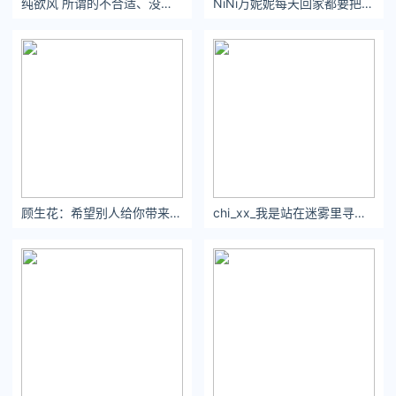
( 文娱排行榜 )及本页链接。
纯欲风 所谓的不合适、没感觉，只不过是一时新鲜感过后全身而撤的理由。
NiNi万妮妮每天回家都要把不开心关在门外呀
原文链接 https://www.yaopaiming.com/media/36061.html
顾生花：希望别人给你带来的伤害，不会成为你一生的阴霾；
chi_xx_我是站在迷雾里寻找伊甸的花