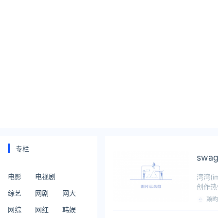
专栏
sw
电影
电视剧
湾湾(
创作热
综艺
网剧
网大
风雨雨
赖畇
网综
网红
韩娱