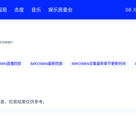
报局
态度
音乐
娱乐居委会
08
owan
OWAN直播回放
IMKOWAN最新回放
IMKOWAN合集最新章节更新时间
分误差，检索结果仅供参考。