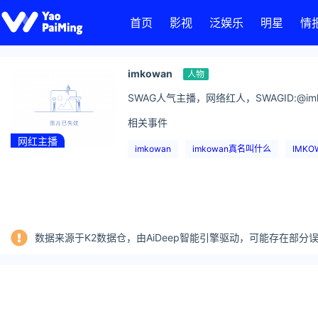
首页
影视
泛娱乐
明星
情
imkowan
人物
SWAG人气主播，网络红人，SWAGID:@imk
相关事件
网红主播
imkowan
imkowan真名叫什么
IMK
数据来源于K2数据仓，由AiDeep智能引擎驱动，可能存在部