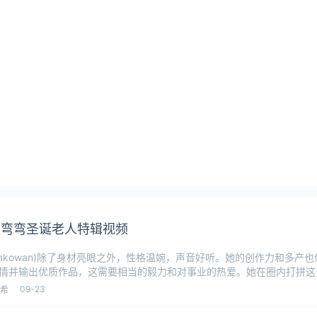
ag弯弯圣诞老人特辑视频
imkowan)除了身材亮眼之外，性格温婉，声音好听。她的创作力和多产
情并输出优质作品，这需要相当的毅力和对事业的热爱。她在圈内打拼这
，但始
09-23
希