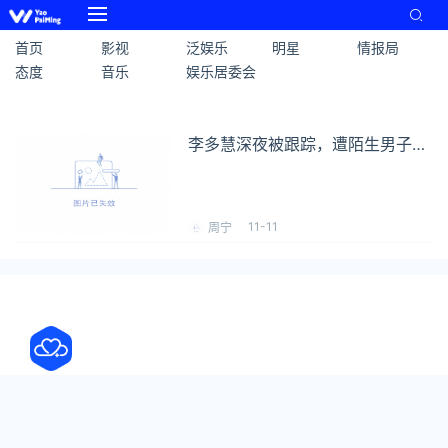
首页
影视
泛娱乐
明星
情报局
态度
音乐
娱乐居委会
李多慧深夜被跟踪，遭陌生男子尾
随无法直接回家：真的好害怕！
11-11
周宁