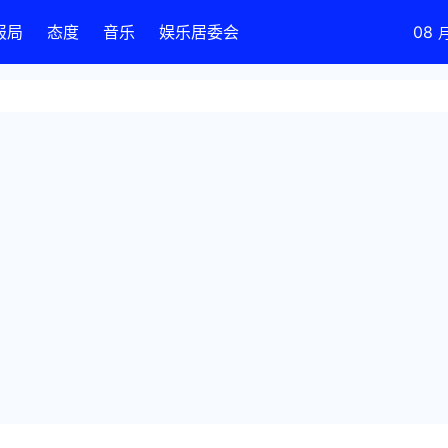
报局
态度
音乐
娱乐居委会
08