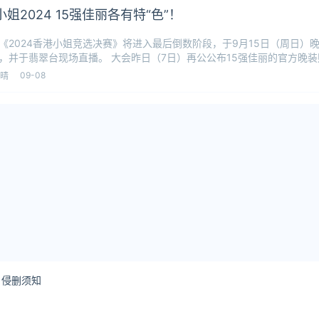
姐2024 15强佳丽各有特“色”！
《2024香港小姐竞选决赛》将进入最后倒数阶段，于9月15日（周日）
，并于翡翠台现场直播。 大会昨日（7日）再公公布15强佳丽的官方晚装
高
09-08
晴
侵删须知