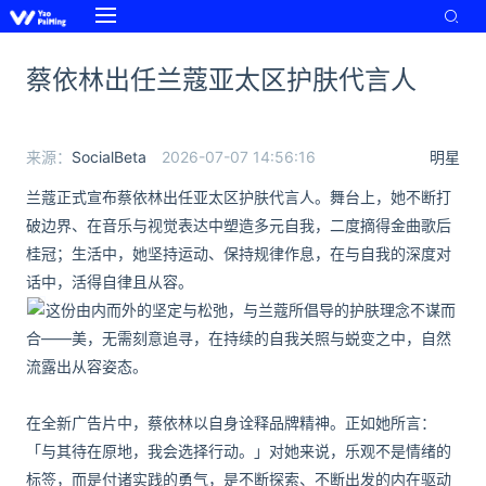
蔡依林出任兰蔻亚太区护肤代言人
来源：
SocialBeta
2026-07-07 14:56:16
明星
兰蔻正式宣布蔡依林出任亚太区护肤代言人。舞台上，她不断打
破边界、在音乐与视觉表达中塑造多元自我，二度摘得金曲歌后
桂冠；生活中，她坚持运动、保持规律作息，在与自我的深度对
话中，活得自律且从容。
这份由内而外的坚定与松弛，与兰蔻所倡导的护肤理念不谋而
合——美，无需刻意追寻，在持续的自我关照与蜕变之中，自然
流露出从容姿态。
在全新广告片中，蔡依林以自身诠释品牌精神。正如她所言：
「与其待在原地，我会选择行动。」对她来说，乐观不是情绪的
标签，而是付诸实践的勇气，是不断探索、不断出发的内在驱动