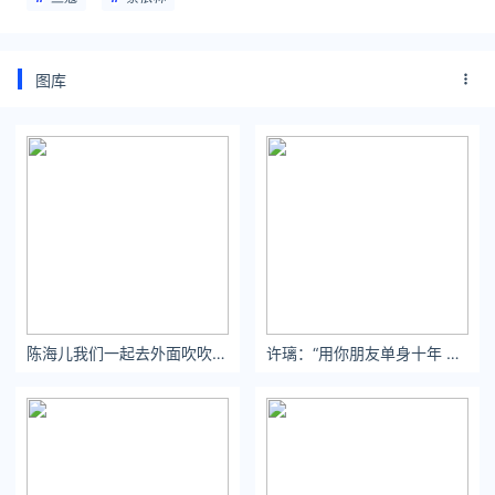
图库
陈海儿我们一起去外面吹吹风吧，我带身份证。
许璃：“用你朋友单身十年 换这样一个女朋友 你愿意吗？”