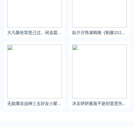
大凡静坐常思己过，闲谈莫论人非 ​​​
赵夕汐饰演韩梅《制暴2024》
无敌爆龙战神三五好友小聚，或品茶闲聊，或推杯换盏，甚是快活。
沐言妍妍酱我不是刻意悲伤，人却又如何在消逝的美好面前忍住眼泪