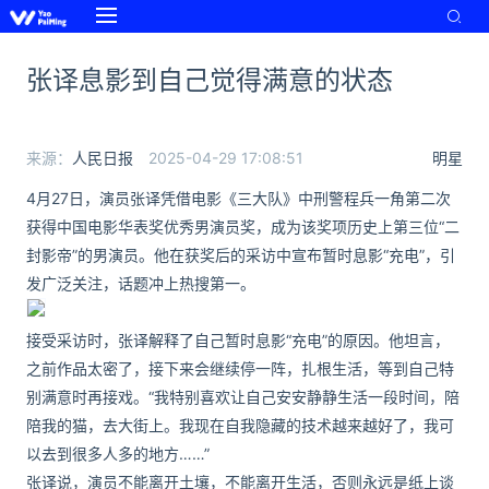
张译息影到自己觉得满意的状态
来源：
人民日报
2025-04-29 17:08:51
明星
4月27日，演员张译凭借电影《三大队》中刑警程兵一角第二次
获得中国电影华表奖优秀男演员奖，成为该奖项历史上第三位“二
封影帝”的男演员。他在获奖后的采访中宣布暂时息影“充电”，引
发广泛关注，话题冲上热搜第一。
接受采访时，张译解释了自己暂时息影“充电”的原因。他坦言，
之前作品太密了，接下来会继续停一阵，扎根生活，等到自己特
别满意时再接戏。“我特别喜欢让自己安安静静生活一段时间，陪
陪我的猫，去大街上。我现在自我隐藏的技术越来越好了，我可
以去到很多人多的地方……”
张译说，演员不能离开土壤，不能离开生活，否则永远是纸上谈