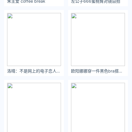
朱主爱 coffee break
左公子666蜜桃臀对镜自拍
洛晴：不是网上的电子恋人，是远在异地的爱妻#ootd穿搭
欧阳娜娜穿一件黑色bra搭配黑色短裤及长靴