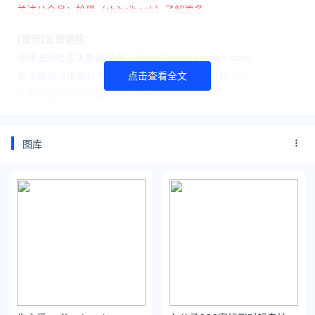
关注公众号：拾黑（shiheibook）了解更多
[提示]友情链接：
法律法规检索大数据平台：https://www.itanlian.com/
盘点娱乐资讯黑料不打烊：https://www.ijiandao.cn/
点击查看全文
让资讯触达的更精准有趣：https://www.0xu.cn/
*文章为作者独立观点，不代表 文娱排行榜 立场
本文由
eva_elfie
发表，转载此文章须经作者同意，并请附上出处
图库
( 文娱排行榜 )及本页链接。
原文链接 https://www.yaopaiming.com/star/96410.html
张译