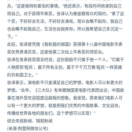
兵，“这是我特别害怕的事情。”他还表示，有段时间他演到自己
烦自己。对于获得华表奖，张译认为像是跟观众的契约，“拿了这
个奖，不好好去生活，不好好去演戏，观众会瞧不起你，我自己
也会瞧不起我自己，生活也会抛弃你。所以我希望自己多沉淀一
下。”
此前，张译曾凭借《我和我的祖国》获得第十八届中国电影华表
奖优秀男演员奖，这是他第二次站上华表奖的领奖台。
张译在发表获奖感言时说，这份鼓励不只属于他一个人，“它属于
人物原型‘程兵’，属于所有主创，属于千千万万像‘程兵’一样英雄
的共和国卫士。”
张译表示，演电影不只是满足自己的梦想，电影人可以有更大的
梦想。“去年，《三大队》有幸跟随国家电影代表团出访，中国故
事在海外受欢迎程度远超我的想象。我发现，原来我们电影人可
以有一个更大的梦想，就是把我们优秀的中国故事、文化自信，
传播给世界各地的朋友们。这个梦想可以实现！”
综合央视新闻、锦观新闻
(来源:荆楚网微信公号)