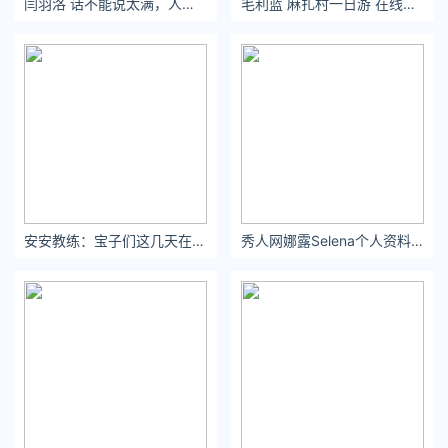
闫羽洛 话不能说太满，人生就是一场漫长而精准的打脸 ​​​
毛利蓝 麻扎村一日游 在线招十个男朋友，先私聊的当队长。
安安教练：宝子们这几天在小号@小安安 直播
秀人网娜露Selena个人资料及简介