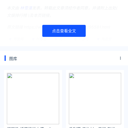
本文由
林雪漫
发表，转载此文章须经作者同意，并请附上出处(
文娱排行榜 )及本页链接。
原文链接 https://www.yaopaiming.com/star/95581.html
点击查看全文
萧敬腾
林有慧
婚礼
贾静雯
陶晶莹
李李仁
周兴哲
赵岱新
吴宗宪
徐乃麟
曾国城
王伟忠
向华强
向太
图库