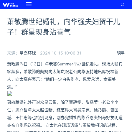
萧敬腾世纪婚礼，向华强夫妇贺干儿
子！群星现身沾喜气
来源：
星岛环球
2024-10-15 10:06:31
明星
萧敬腾昨日（13日）与老婆Summer举办世纪婚礼，现场大咖宾
客超多，萧敬腾的契妈向太陈岚跟老公向华强特地出席祝福新
人，向太高兴表示：“他们一定白头到老、恩爱永远，幸福美
满。”
萧敬腾婚礼外可说众星云集，除了贾静雯、陶晶莹与老公李李
仁，周兴哲与太太赵岱新、综艺界大哥吴宗宪、徐乃麟、曾国
城、王伟忠等也特别现身，刚办完婚礼的陈乔恩夫妇与好友明道
亦亲自到场送祝福。 向太也在现场透露与萧敬腾相识的过程，