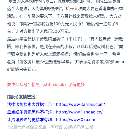
“是因为太喜欢听他的歌曲，就连老公都很好奇：“向先生就觉得
这个人是谁，因为真的很好听”，后来某次向太要在香港举办公益
活动，在向华强的要求下，千方百计找来萧敬腾来唱歌，大方对
他说：“你唱一首歌我就捐100万元人民币！”最后他一连唱了5
首，让对方捐出了人民币500万元。
最后向华强还认了萧敬腾当契仔（干儿子），“有人说老萧（萧敬
腾）跟我长很像，是我在外面的小孩，从此以后他就叫我爸。”向
华强今受访也为新人献上满满祝福：“我们结婚也44年了，希望
老萧（萧敬腾）最少也要结婚44年。”并表示期待萧敬腾跟Summ
er能够白头到老。
关注公众号：拾黑（shiheibook）了解更多
[提示]友情链接：
法律法规检索大数据平台：https://www.itanlian.com/
盘点娱乐资讯黑料不打烊：https://www.ijiandao.cn/
让资讯触达的更精准有趣：https://www.0xu.cn/
*文章为作者独立观点，不代表 文娱排行榜 立场