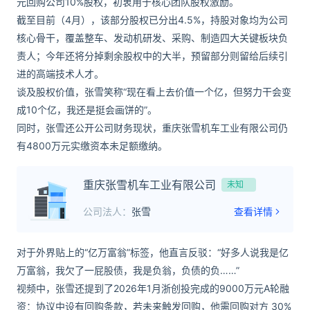
元回购公司10%股权，初衷用于核心团队股权激励。
截至目前（4月），该部分股权已分出4.5%，持股对象均为公司
核心骨干，覆盖整车、发动机研发、采购、制造四大关键板块负
责人；今年还将分掉剩余股权中的大半，预留部分则留给后续引
进的高端技术人才。
谈及股权价值，张雪笑称“现在看上去价值一个亿，但努力干会变
成10个亿，我还是挺会画饼的”。
同时，张雪还公开公司财务现状，重庆张雪机车工业有限公司仍
有4800万元实缴资本未足额缴纳。
重庆张雪机车工业有限公司
未知
公司法人：
张雪
查看详情
对于外界贴上的“亿万富翁”标签，他直言反驳：“好多人说我是亿
万富翁，我欠了一屁股债，我是负翁，负债的负……”
视频中，张雪还提到了2026年1月浙创投完成的9000万元A轮融
资：协议中设有回购条款，若未来触发回购，他需回购对方 30%