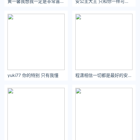
黄一馨我想我一定是非常喜欢你，不然怎么会连做梦梦中全都是你。
安公主大王 只和你一样可爱的人产生交集可以避免很多问题
游民星空
张雪机车
张雪
重庆张雪机车工业有限公司
yuki77 你的特别 只有我懂
程潇相信一切都是最好的安排，做一个知足常乐的平凡人。