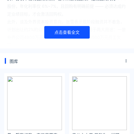
股份，年化利率仅 6%~7%，且回购有明确前提 —— 必须达成约
定业绩目标，才会激活回购权。
此外，谈及外界资本投资意向，张雪表示现阶段融资并不着急，
计划出让约2%的公司股份，所得资金将主要用于两大用途：一是
点击查看全文
补齐公司4800万元未缴实缴资本，二是偿还3000万元员工欠
薪。
关注公众号：拾黑（shiheibook）了解更多
图库
[提示]友情链接：
法律法规检索大数据平台：https://www.itanlian.com/
盘点娱乐资讯黑料不打烊：https://www.ijiandao.cn/
让资讯触达的更精准有趣：https://www.0xu.cn/
*文章为作者独立观点，不代表 文娱排行榜 立场
本文由
莫失莫忘
发表，转载此文章须经作者同意，并请附上出处
( 文娱排行榜 )及本页链接。
原文链接 https://www.yaopaiming.com/spy/97917.html