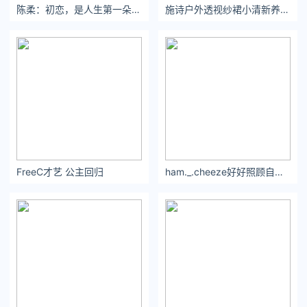
陈柔：初恋，是人生第一朵绽开的鲜花。
施诗户外透视纱裙小清新养眼梦幻唯美香艳图片
FreeC才艺 公主回归
ham._.cheeze好好照顾自己，不要奢望别人来疼你，别人都很忙的。