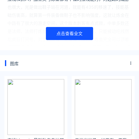
也很大，光是做出鞋子站在河道，就能有435的移速了，技能基
础伤害高，就算第一件装备做鞋子也不影响强度，这就让炼金在
中路有了很大的游走空间，这个版本刺客有点式微，中单多数还
是法师，法师打炼金那是真的一点办法也没有，只能被动吃线然
点击查看全文
后疯狂打问号，对手的问号一旦给得不及时，炼金完全可以顶着
视野强行抓人，W技能和E技能在抓边路这块简直就是神技，对手
连闪现都交不出来。
图库
符文与装备
这套打法的核心还是符文与装备，首先说说符文，选择掠食者没
毛病，猎手符文选择灵性猎手要大于无情猎手，理由是炼金有两
件主动装备，一个掠食者一个炼金罐，灵性猎手的收益远大于无
情猎手。副系固定带迅捷和水上行走，这两个都是跑酷抓人的关
键。
出装方面，第一件装备做鞋子，出门可以选择多兰戒或者杀人