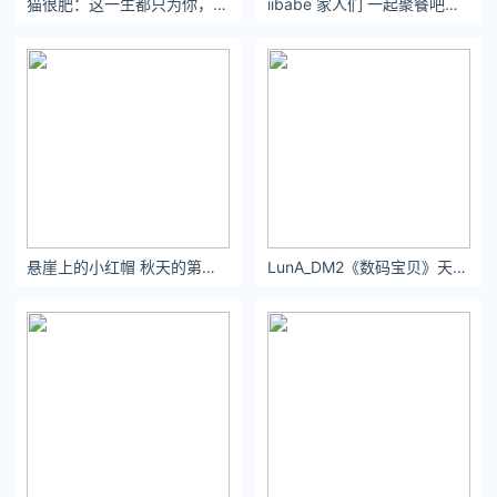
猫很肥：这一生都只为你，情愿为你画地为牢，我在牢里慢慢变老，还给你看我幸福的笑。
iibabe 家人们 一起聚餐吧…
悬崖上的小红帽 秋天的第一条裙子 2南京·金奥费尔蒙公寓 ​​​​
LunA_DM2《数码宝贝》天女兽：肉感身材很吸睛