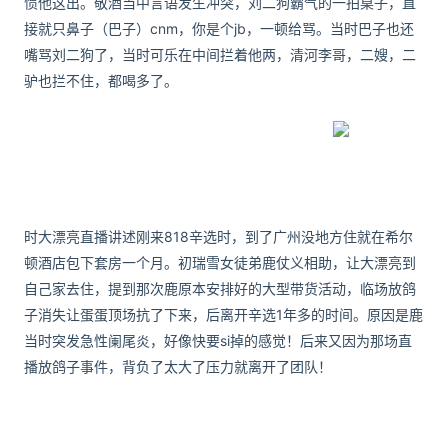
惯他这出。敬酒当中言语发生冲突，刘二狗霸气的一拍桌子，直
接就只鼻子（巴子）cnm，你是个jb，一顿给骂。当时巴子也还
嘴骂刘二狗了，当时可乐在中间拦着他两，清河李哥，二嫂，二
驴也拦不住，都喝多了。
时大漂
亮直播讲述刚来818辛选时，到了广州没地方住就在希尔
顿酒店包下套房一个月。
初瑞雪女徒弟鹿仗义相助，让大漂亮到
自己家去住，提到那次鹿原本安排好的大型带货活动，临场放鸽
子消失让蛋蛋顶场抗了下来，后离开辛选1年多的时间。
原因是鹿
当时突发急性阑尾炎，好像快要si掉的感觉！
后来又因为那场直
播放鸽子事件，背负了太大了压力就离开了团队！