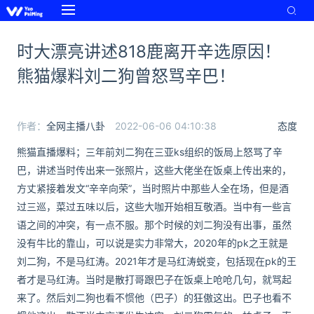
时大漂亮讲述818鹿离开辛选原因！
熊猫爆料刘二狗曾怒骂辛巴！
作者：
全网主播八卦
2022-06-06 04:10:38
态度
熊猫直播爆料；三年前刘二狗在三亚ks组织的饭局上怒骂了辛
巴，讲述当时传出来一张照片，这些大佬坐在饭桌上传出来的，
方丈紧接着发文“辛辛向荣”，当时照片中那些人全在场，但是酒
过三巡，菜过五味以后，这些大咖开始相互敬酒。当中有一些言
语之间的冲突，有一点不服。那个时候的刘二狗没有出事，虽然
没有牛比的靠山，可以说是实力非常大，2020年的pk之王就是
刘二狗，不是马红涛。2021年才是马红涛蜕变，包括现在pk的王
者才是马红涛。当时是散打哥跟巴子在饭桌上呛呛几句，就骂起
来了。然后刘二狗也看不惯他（巴子）的狂傲这出。巴子也看不