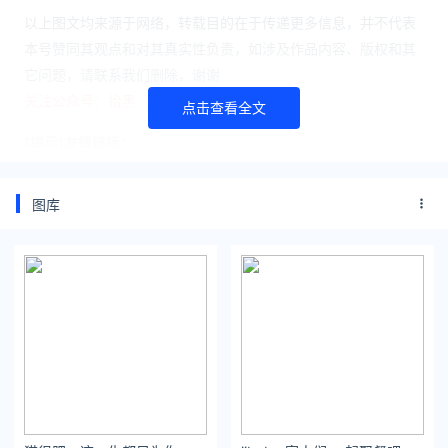
以上图文均来源于网络，转载目的在于传递更多信息，并不代表
本号赞同其观点和对其真实性负责，如涉及作品内容、版权和其
它问题，请联系我们删除，谢谢
关注公众号：拾黑（shiheibook）了解更多
点击查看全文
[提示]友情链接：
法律法规检索大数据平台：https://www.itanlian.com/
盘点娱乐资讯黑料不打烊：https://www.ijiandao.cn/
图库
让资讯触达的更精准有趣：https://www.0xu.cn/
*文章为作者独立观点，不代表 文娱排行榜 立场
本文由
全网主播八卦
发表，转载此文章须经作者同意，并请附上
出处( 文娱排行榜 )及本页链接。
原文链接 https://www.yaopaiming.com/media/86167.html
刘二狗