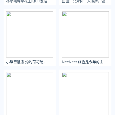
林小宅种草花王的CC发油，拯救了我干枯的烫染发质！
曲曲：只对你一人撒娇，做你一个人的女孩。
老佩顿甚至表示，要怪就怪他儿子
虽然狄龙那一球，无意中打到了头
但小佩顿自己落地的姿势也不正确
这才导致他受伤，这纯纯是个意外
小佩顿：爹？咋我受伤了还得反思啊！
小琪智慧版 灼灼荷花瑞，亭亭出水中
NeeNeer 红色是今年的主色系 又来发首尔库存了！ 探店顺序
—
END—
周末活动！【NBA英雄】扭蛋机来袭！
扭出联盟大小王卡牌就能赢取金卡球员
巨星金卡or状元精选巅峰卡等你拿
扭取你的卡牌，就能任选巅峰巨星！
扫码进入游戏-活动-即可参与扭蛋赢取巨星金卡！