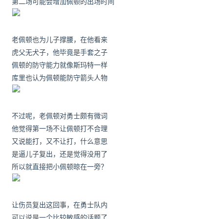
第二场可能会增加佩顿的出场时间
老佩顿也为儿子撑腰，在他看来
虎父无犬子，他毕竟是手套之子
佩顿的防守能力就像斯玛特一样
库里也认为佩顿能防守箭头人物
不过呢，老佩顿对勇士颇有微词
他觉得第一场不让佩顿打不合理
又说能打，又不让打，什么意思
是逼儿子复出，还是觉得没用了
所以就直接把小佩顿晾在一旁？
让伤员复出这回事，在勇士队内
可以说是一个比较敏感的话题了