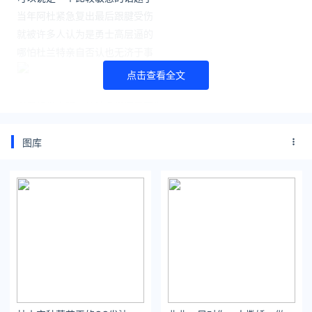
当年阿杜紧急复出最后跟腱受伤
就被许多人认为是勇士高层逼的
哪怕杜兰特亲自否认也无济于事
点击查看全文
老佩顿发牢骚，估计多半还是因为
他本以为儿子能打，结果整个G1
小佩顿都没被激活，他觉得被耍了
图库
佩顿自己也认为，他的手肘完全好了，
自己充满能量，可以随时出场
抱怨勇士，可能是老父亲爱子心切
但让柚子颇感意外的是，谈及受伤
当初怒发冲冠的老佩顿突然大气了
他改口说狄龙那个动作不是故意的
那是一个篮球动作，只是没处理好