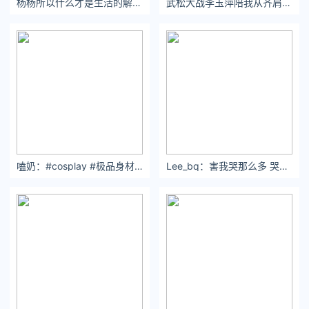
杨杨所以什么才是生活的解药呢
武松大战李玉萍陪我从齐肩短发到腰间长发的是你
转载请注明出处
文中图片来源于网络，版权归原作者所有
如有侵权，请及时联系删除
太离谱了
，下方
分享 点赞 在看
三连击
关注公众号：拾黑（shiheibook）了解更多
[提示]友情链接：
法律法规检索大数据平台：https://www.itanlian.com/
嗑奶：#cosplay #极品身材 #一种很新的cosplay
Lee_bq：害我哭那么多 哭到纽约下大雨。#分享照片 #每一帧都是热爱#把citywalk拍出电影感
盘点娱乐资讯黑料不打烊：https://www.ijiandao.cn/
让资讯触达的更精准有趣：https://www.0xu.cn/
*文章为作者独立观点，不代表 文娱排行榜 立场
本文由
音乐有话说
发表，转载此文章须经作者同意，并请附上出
处( 文娱排行榜 )及本页链接。
原文链接 https://www.yaopaiming.com/media/86081.html