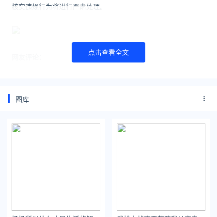
核实违规行为将进行严肃处理。
点击查看全文
网友评论：
图库
来源：钱江晚报、观察者网、网友评论
编辑发布：音乐有话说