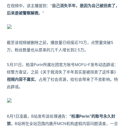
在视频中，该主播提到：“
自己消失半年，是因为自己被拐卖了，
后来是被警察解救
。”
截至该视频被删除之前，播放量已经接近70万，点赞量突破5
万，粉丝数量也从原来的几千人增长到2.5万。
5月31日，柏凛Porin所属社团官方账号MOFU-F发布动态辟谣：
经警方查证，之前《关于我消失了半年其实是被拐卖了这件事》
视频内容不属实
。占用了社会资源，给社会带来了不良影响。特
此辟谣。
6月1日凌晨，B站发布该处理通告：
“柏凛Porin”的账号永久封
禁
。B站将在全站范围内展开MCN机构虚假内容问题清查，一旦