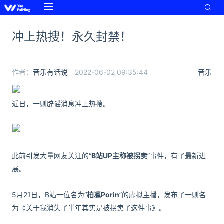
冲上热搜！永久封禁！
作者：
音乐有话说
2022-06-02 09:35:44
音乐
近日，一则辟谣消息冲上热搜。
此前引发大量网友关注的“
B站UP主称被拐卖
”事件，有了最新进
展。
5月21日，B站一位名为“
柏凛Porin
”的虚拟主播，发布了一则名
为《关于我消失了半年其实是被拐卖了这件事》。