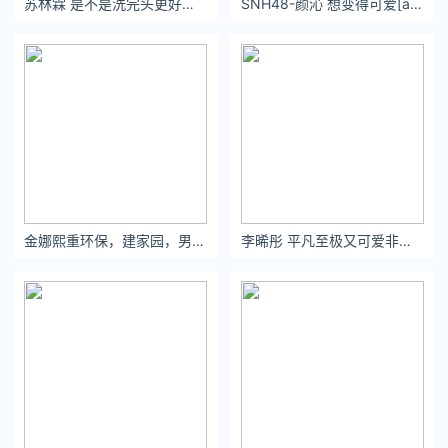
苏林霖 是不是洗完头更好看点[害羞]
SNH48-颜沁 想变得可爱[awsl] ​​​​
满格，但是效果却很拔群。越搞笑，越有号召力。
那英很早就是公益活动的积极参与者，担任公益事业的形象大
使，参与慈善活动。
一生要强的那姐连参加慈善拍卖都要争口气。一次
慈善晚会上捐
出自己三十万定制的演出服进行拍卖，但是立马就开始担心自己
的衣服拍不出价。
金娜熙重环保，建家园，男女老少齐动员。
李晞彤 平凡至极又可爱非凡。
于是那英发挥喜剧人的优势亲自上阵来了段单口相声，细致入微
讲述衣服和自己的缘分，为了给慈善拍卖烘托气氛还当场唱了一
首歌。最后礼服成功拍出全场最高价。
做公益和上真人秀一样，都能看出姐姐们的性格。