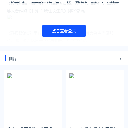
长按或扫描下图中的二维码进入直播，谭维维、郭柯宇、窦靖童
等人合作的《卜算子·我住长江头》即将登场。
点击查看全文
《乘风破浪3》里有很多搞笑名场面，上周末最大笑点当属那
英，嘴上说着
休息一下也要掏出手机学学英语。
图库
没学两句，无缝进入打麻将时间。网友：这就是正在学习/工作的
我。
所以谷建芬对那英的评价又红了：
直爽、话多，长个好嗓子配个
狗脑子。
但这也是一种昵称啦，那英做慈善的时候，一样是喜剧人技能点