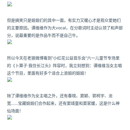
但是搞笑只是姐姐们的其中一面，有实力又暖心才是观众爱她们
的主要原因。
谭维维作为大vocal，在分歌词时主动认领了和声部
分，说最重要的是作品牛而不是自己牛。
所以今天在老狼微博看到“小红花公益音乐会”六一儿童节专场里
的《卜算子·我住长江头》阵容时，我立刻想到：谭维维当女主唱
这个节目，里面有好多个适合上浪姐的姐姐！
除了谭维维作为女主唱之外，还有
春晓、窦颖、郭柯宇、龙
宽……宝藏姐姐们合作起来，还有窦靖童和窦家媛，这是什么神
仙场面！