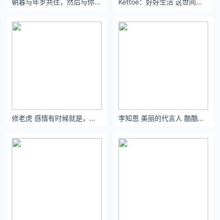
朝暮与年岁共往，然后与你一同行至天光。
Kettoe：好好生活 这世间的温柔在等你。
哪怕是微胖女孩，一样可以轻松驾驭。
领口的位置恰到好处，能勾勒出颈部的修长，衬托气质。
修老虎 感情有时候就是，一个前人栽树后人乘凉的过程
李知恩 美丽的代言人 酷酷又俏皮的小可爱~
袖子长度刚好盖住大臂，露出纤细的手臂部分，看着整个人很苗
条~
女生穿长度刚好遮住大腿和pp，能藏肉又显瘦，还带点可爱的感
觉。