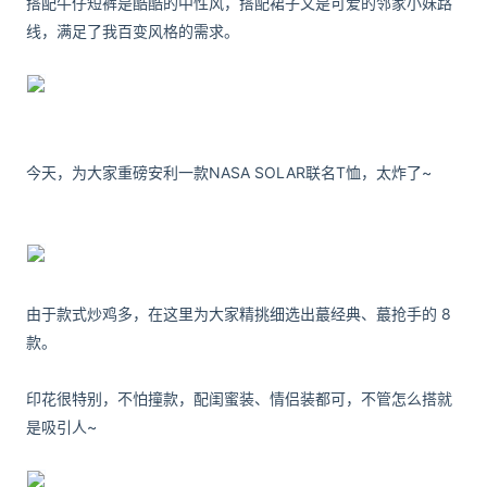
搭配牛仔短裤是酷酷的中性风，搭配裙子又是可爱的邻家小妹路
线，满足了我百变风格的需求。
今天，为大家重磅安利一款NASA SOLAR联名T恤，太炸了~
由于款式炒鸡多，在这里为大家精挑细选出蕞经典、蕞抢手的 8
款。
印花很特别，不怕撞款，配闺蜜装、情侣装都可，不管怎么搭就
是吸引人~