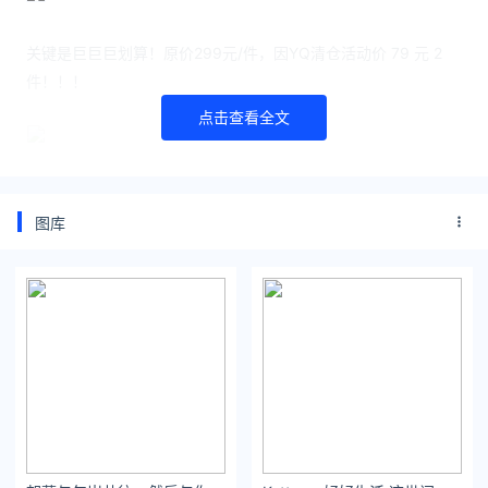
关键是巨巨巨划算！原价299元/件，因YQ清仓活动价 79 元 2
件！！！
点击查看全文
NASA SOLAR联名款短袖
图库
拍2免1，拍4免2
加入购物车结算自动满减
T恤，要穿起来精神显瘦，主要看版型~
NASA SOLAR的短袖基本都是Oversize的，男生穿合适，女生穿
也别有感觉。