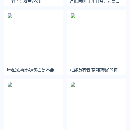
王奇子：粉色yyds ​​​​
严屹南啊 山川日月，可爱俗常。
飞。
想要在后辈如云的TVB中杀出重围，“大龄”港哥港姐们必须自己
卷自己：因为环境不允许他们老。很多香港艺人的演技，都是被
骂出来的，何况保持身材这样的小问题。
他们充分把狮子山精神发挥到了方方面面——必须年轻到老，工
ins壁纸#绿色#热爱是不会降温的。
张娜英有着“南韩魅魔”的称号，她长着一张又纯又欲的脸
作到老，不然就无法持续红下去。
之前周丽淇在拍剧花絮中就说林文龙和郭晋安都不吃饭，搞得她
压力很大，也只能跟着喝水保持身材。
郭富城10年如一日地每天健身运动，保持健壮、无赘肉的好体