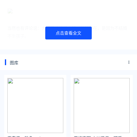
当然也有评论说：大湾区姐姐们之所以美貌常在，是因为不结婚
点击查看全文
不生孩子。
其实也不然，除了自身条件优越外，她们的冻龄还来自于香港艺
人们的各种“内卷”。
图库
不知道大家有没有发现，现在香港还能叫得出名的明星，依旧是
80、90年代那一批。
阿佘40多岁还能在《延禧攻略》中，搭档小10岁多的后辈演戏。
胡杏儿41岁参加《演员请就位》，生了孩子后依然演技和颜值齐