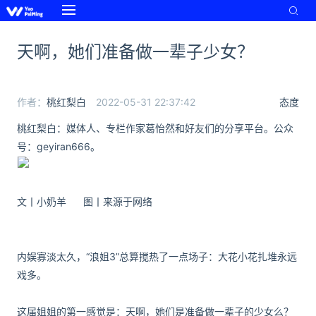
天啊，她们准备做一辈子少女？
作者：
桃红梨白
2022-05-31 22:37:42
态度
桃红梨白：媒体人、专栏作家葛怡然和好友们的分享平台。公众
号：geyiran666。
文丨小奶羊 图丨来源于网络
内娱寡淡太久，“浪姐3”总算搅热了一点场子：大花小花扎堆永远
戏多。
这届姐姐的第一感觉是：天啊，她们是准备做一辈子的少女么？