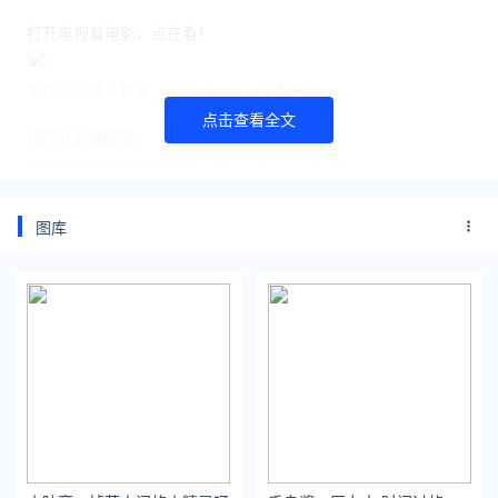
打开电视看电影，点在看！
关注公众号：拾黑（shiheibook）了解更多
点击查看全文
[提示]友情链接：
法律法规检索大数据平台：https://www.itanlian.com/
盘点娱乐资讯黑料不打烊：https://www.ijiandao.cn/
让资讯触达的更精准有趣：https://www.0xu.cn/
图库
*文章为作者独立观点，不代表 文娱排行榜 立场
本文由
电影频道
发表，转载此文章须经作者同意，并请附上出处
( 文娱排行榜 )及本页链接。
原文链接 https://www.yaopaiming.com/media/86023.html
CCTV6