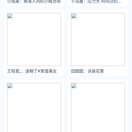
小陆离：掉落人间的小精灵呀
千岛酱：压力大 时间过的很快 有些话你要早点说
王昭君_：迷糊了#笨蛋美女
田囡囡：泳装花絮