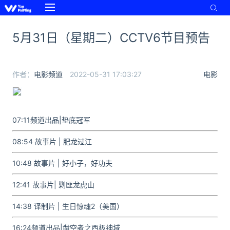
5月31日（星期二）CCTV6节目预告
作者：
电影频道
2022-05-31 17:03:27
电影
07:11频道出品
|垫底冠军
08
:54 故事片
| 肥龙过江
10:48 故事片
| 好小子，好功夫
12:41 故事片
| 剿匪龙虎山
14:38 译制片 | 生日惊魂2（美国）
16:24频道出品
|凿空者之西极神域