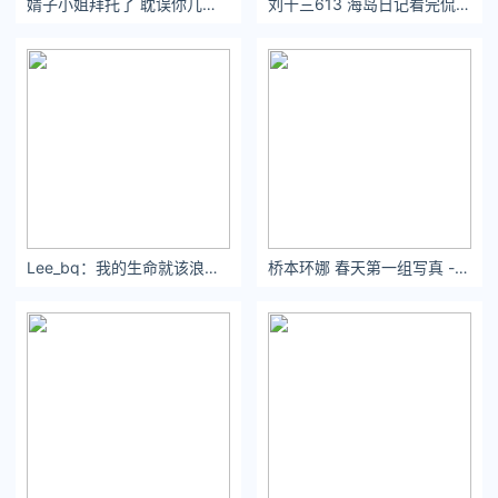
婧子小姐拜托了 耽误你几秒 - 小红书
刘十三613 海岛日记看完侃爷要变黑人了 - 小红书
懂事，是所有人对小静的评价。
但今年冬天，她却突然厌烦这种生活模式。
因为临时请假次数太多，她已经第10次，被老板炒鱿鱼了。
Lee_bq：我的生命就该浪费在这种地方 #沉沦在绝美的海边 #inmyfeeling
桥本环娜 春天第一组写真 - 小红书
正巧，被调去外国工作的男友，问小静要不要一同前往。
面对难得的机会，小静有些动心。
可谁知一回家，不知从哪收到风的爸爸，便开始质问：