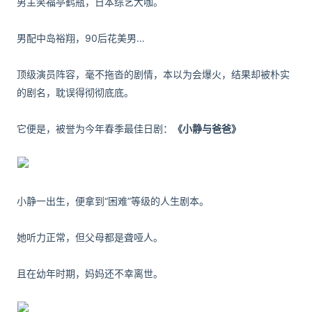
男主笑福亭鹤瓶，日本综艺大咖。
男配中岛裕翔，90后花美男…
顶级演员阵容，毫不拖沓的剧情，本以为会爆火，结果却被朴实
的剧名，耽误得彻彻底底。
它便是，被誉为今年春季最佳日剧：
《小静与爸爸》
小静一出生，便拿到“困难”等级的人生剧本。
她听力正常，但父母都是聋哑人。
且在幼年时期，妈妈还不幸离世。