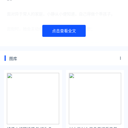
面对异于常人的家庭，小静从小便知道，自己得做个乖孩子。
逛街时，她会主动向店员解释，爸爸的手语意思；
点击查看全文
居家时，她会偷偷摸摸地看音乐电视节目，只为了不让爸爸介
意；
图库
除此之外，她很早便攒钱买了车，以便能随叫随到，照顾到爸爸
的出行…