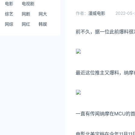
电影
电视剧
作者：
漫威电影
2022-05-
综艺
网剧
网大
网综
网红
韩娱
前不久，据一位此前爆料很准
最近这位推主又爆料，纳摩在
一直有传闻纳摩在MCU的
电影北美定档在今年11月11