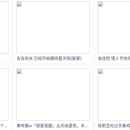
吉吉优米 已经开始期待夏天啦[鼓掌] ​​​​
金佳悦 情人节快
冴木柚叶这辈子没什么野心，就想发个财而已。
果咩酱w「居家氛圍」云天收夏⾊，⽊叶落秋声。