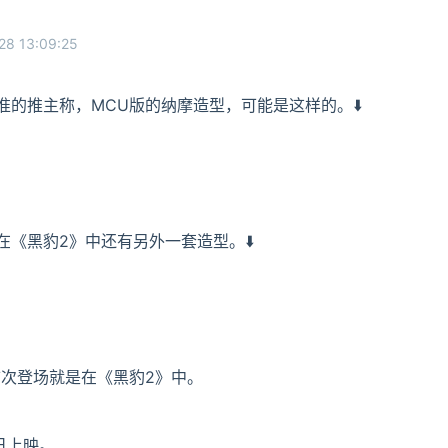
28 13:09:25
的推主称，MCU版的纳摩造型，可能是这样的。⬇️
《黑豹2》中还有另外一套造型。⬇️
首次登场就是在《黑豹2》中。
日上映。