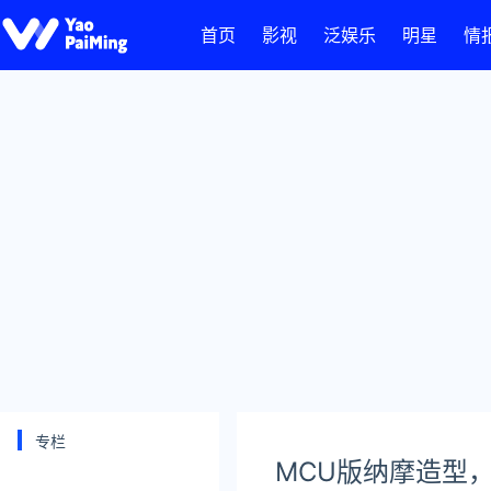
首页
影视
泛娱乐
明星
情
专栏
MCU版纳摩造型，再