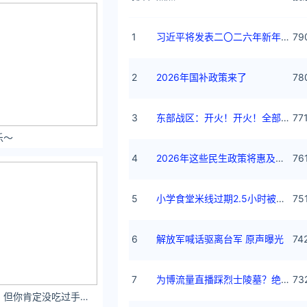
1
习近平将发表二〇二六年新年贺词
79
2
2026年国补政策来了
78
3
东部战区：开火！开火！全部命中！
77
乐～
4
2026年这些民生政策将惠及百姓
76
5
小学食堂米线过期2.5小时被罚5万
75
6
解放军喊话驱离台军 原声曝光
74
7
为博流量直播踩烈士陵墓？绝不姑息
73
徐莉芝吃过手撕鸡 但你肯定没吃过手撕丝袜咯