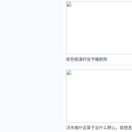
夜色暗涌时张予曦剧照