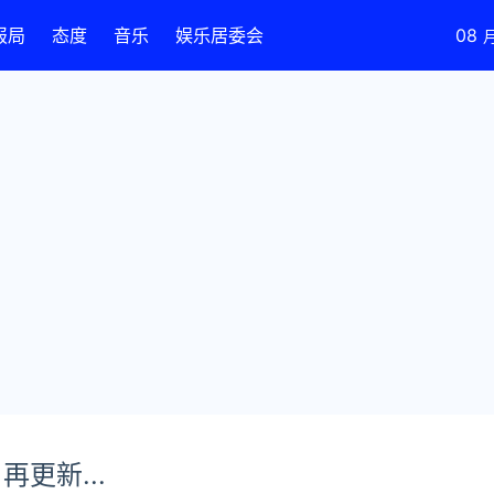
报局
态度
音乐
娱乐居委会
08
更新...