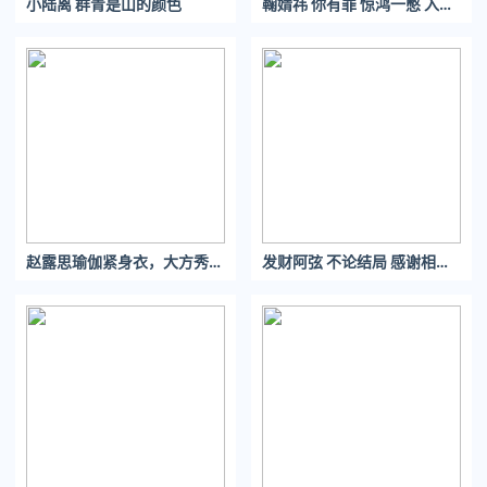
小陆离 群青是山的颜色 ​​​​
鞠婧祎 你有罪 惊鸿一憋 入我心上之罪
豆瓣评分8.3，作为灵异题材的电影能拿到如此高分，可见水准之
高。
虽然拍摄于六十年代，但服装道具布景之用心，今天看来依然难
以超越。
电影给人的第一观感是画面唯美，既有东方式的恐怖，也有物哀
之美。
赵露思瑜伽紧身衣，大方秀出好身材
发财阿弦 不论结局 感谢相遇. 钟情于你 爱而不得
导演小林正树被称为
“日本影坛四骑士”之一
，对传统文化的拿捏
正是他擅长的领域。他的电影经常以能乐、武士道、日本民间传
说为题材。
几乎没有比他更适合拍摄《怪谈》的导演了。