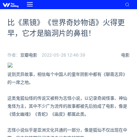
比《黑镜》《世界奇妙物语》火得更
早，它才是脑洞片的鼻祖！
作者：
豆瓣电影
2022-05-28 12:46:39
电影
说到灵异故事，相信每个中国人的童年阴影中都有《聊斋志异》
的一席之地。
这类鬼狐仙怪的传说又被称为志怪小说，以记录奇闻怪事、神仙
鬼怪为主，其中不少广为流传的故事都被先后拍成了电影，像是
《倩女幽魂》《青蛇》《画皮》都属此类。
志怪小说似乎是亚洲文化共通的一部分，像是狐仙不仅出现在中