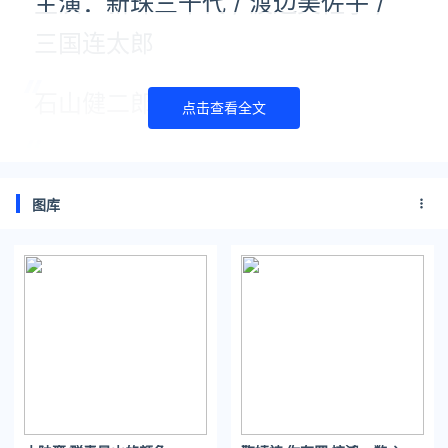
主演：新珠三千代 / 渡边美佐子 /
三国连太郎
石山健二郎 / 赤木兰子
点击查看全文
类型: 剧情/恐怖/奇幻
上映日期: 1964-12-29（日本）
图库
片长：183分钟
电影《怪谈》由日本电影巨匠
小林正树
执导，拍摄于1964年。
它荣获1965年戛纳电影节评委会特别奖、1966年每日电影最佳
艺术指导和最佳摄影两项大奖。