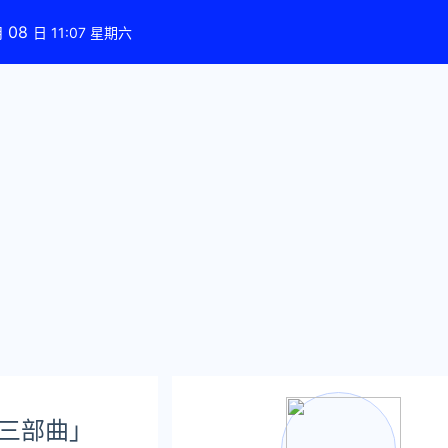
08
月
日 11:07 星期六
「三部曲」