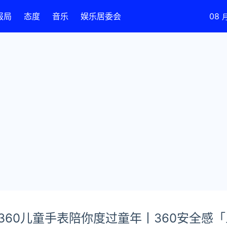
报局
态度
音乐
娱乐居委会
08
360儿童手表陪你度过童年丨360安全感