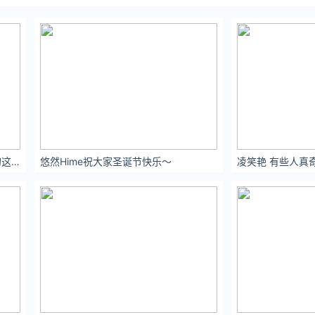
张紫宁#致可爱的你# 写给3.9出生的这位女孩 愿她万毒不侵
悠然Hime祝大家圣诞节快乐～