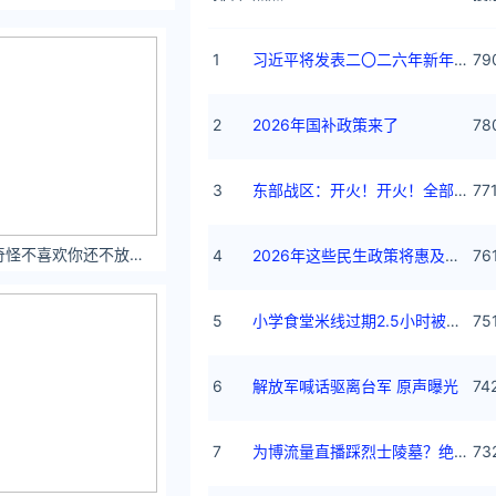
1
习近平将发表二〇二六年新年贺词
79
2
2026年国补政策来了
78
3
东部战区：开火！开火！全部命中！
77
凌笑艳 有些人真奇怪不喜欢你还不放过你 ​​​
4
2026年这些民生政策将惠及百姓
76
5
小学食堂米线过期2.5小时被罚5万
75
6
解放军喊话驱离台军 原声曝光
74
7
为博流量直播踩烈士陵墓？绝不姑息
73