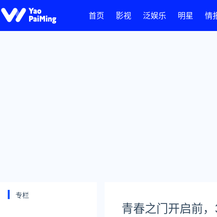
首页
影视
泛娱乐
明星
情
专栏
青春之门开启前，