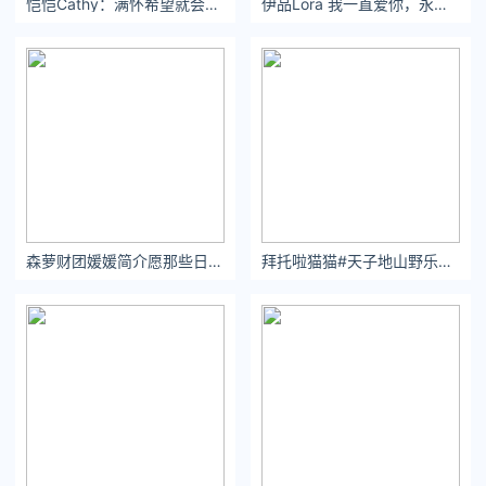
恺恺Cathy：满怀希望就会所向披靡
伊品Lora 我一直爱你，永远爱你，一辈子不会改变。
森萝财团媛媛简介愿那些日常琐碎中的陪伴，能化作岁岁年年的深情。
拜托啦猫猫#天子地山野乐园#春日次元漫游天子地 - 小红书