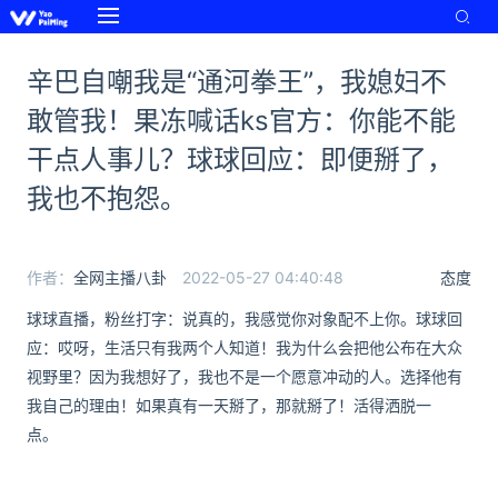
辛巴自嘲我是“通河拳王”，我媳妇不
敢管我！果冻喊话ks官方：你能不能
干点人事儿？球球回应：即便掰了，
我也不抱怨。
作者：
全网主播八卦
2022-05-27 04:40:48
态度
球球直播，粉丝打字：说真的，我感觉你对象配不上你。球球回
应：哎呀，生活只有我两个人知道！我为什么会把他公布在大众
视野里？因为我想好了，我也不是一个愿意冲动的人。选择他有
我自己的理由！如果真有一天掰了，那就掰了！活得洒脱一
点。