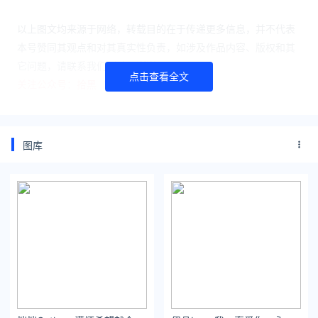
以上图文均来源于网络，转载目的在于传递更多信息，并不代表
本号赞同其观点和对其真实性负责，如涉及作品内容、版权和其
它问题，请联系我们删除，谢谢
点击查看全文
关注公众号：拾黑（shiheibook）了解更多
[提示]友情链接：
法律法规检索大数据平台：https://www.itanlian.com/
图库
盘点娱乐资讯黑料不打烊：https://www.ijiandao.cn/
让资讯触达的更精准有趣：https://www.0xu.cn/
*文章为作者独立观点，不代表 文娱排行榜 立场
本文由
全网主播八卦
发表，转载此文章须经作者同意，并请附上
出处( 文娱排行榜 )及本页链接。
原文链接 https://www.yaopaiming.com/media/85943.html