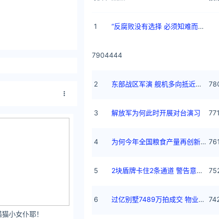
1
“反腐败没有选择 必须知难而进”
7904444
2
东部战区军演 舰机多向抵近台岛
78
3
解放军为何此时开展对台演习
77
4
为何今年全国粮食产量再创新高
76
5
2块盾牌卡住2条通道 警告意味浓烈
75
6
过亿别墅7489万拍成交 物业费欠30万
74
色猫猫小女仆耶！