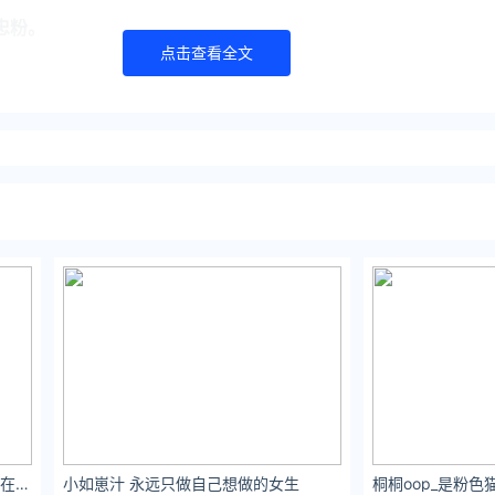
忠粉。
点击查看全文
雯妹不讲道理：亲爱的音乐，谢谢你在我孤独时，陪伴在我左右。
小如崽汁 永远只做自己想做的女生
桐桐oop_是粉