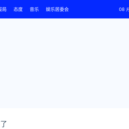
报局
态度
音乐
娱乐居委会
08
炸了