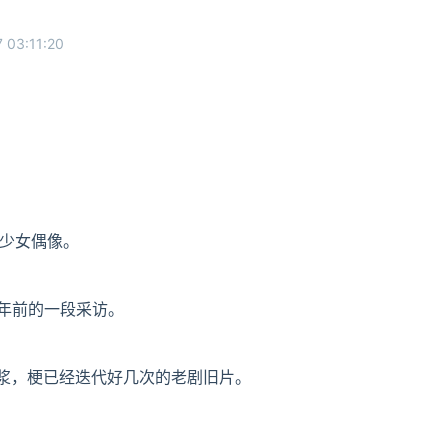
 03:11:20
的少女偶像。
0年前的一段采访。
浆，梗已经迭代好几次的老剧旧片。
。