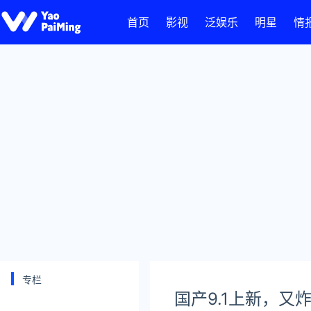
首页
影视
泛娱乐
明星
情
专栏
国产9.1上新，又