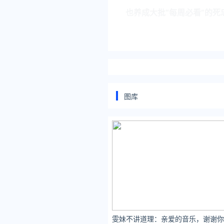
也养成大批“每周必看”的死
图库
你还没看过？？？
来，Sir带你见世面。
01