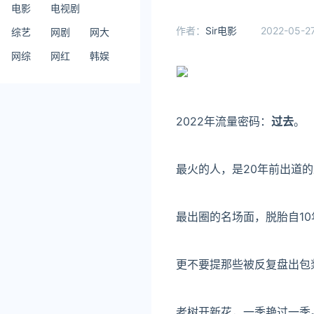
电影
电视剧
作者：
Sir电影
2022-05-27
综艺
网剧
网大
网综
网红
韩娱
2022年流量密码：
过去
。
最火的人，是20年前出道
最出圈的名场面，脱胎自1
更不要提那些被反复盘出包
老树开新花，一季艳过一季