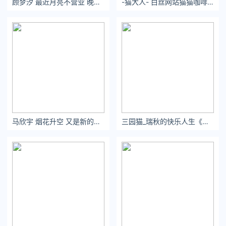
顾梦汐 最近月亮不营业 晚安 就由我来说吧
-猫大人- 白丝网站猫猫咖啡厅营业中₊⁺
薪，但太阳方面觉得艾顿并不值3000万，所以艾顿先前后换加盟
其他球队就成了最完美的解决方案。
嘿，还别说，老鹰的野心看起来还真不小啊！这是双线操作，既
想拿下拉文，又想拿下艾顿，和吹杨直接组成一个三巨头啊！
也不知道吹杨招募拉文的时候是不是这么说的：文，来吗，艾顿
已经答应了。
马欣宇 烟花升空 又是新的一年
三园猫_瑞秋的快乐人生《盛夏》美图作品图片 艺图语
然后老鹰招募艾顿的时候：顿，来吗，拉文已经答应过来了。
然后就成了！
不过还别说，老鹰的双线操作，理论上是可以完成的，一位匿名
的高管也认为，今年老鹰除了吹杨外，就没有非卖品，把其他球