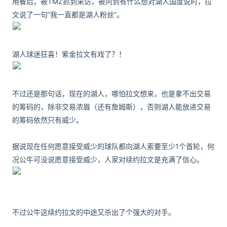
用餐后，被TMZ抓到采访，被问到有什么想对湖人国度说时，拉
文说了一句“我一直都是湖人粉丝”。
湖人球迷狂喜！紫金拉文有戏了？！
不过还是那句话，现在的湖人，哪怕拉文想来，也是拿不出交易
的筹码的，除非交易浓眉（还有詹姆斯），否则湖人能放进交易
的筹码依然只有威少。
据说现在任何愿意接受威少的球队都向湖人索要至少1个首轮，何
况公牛可没说愿意接受威少，人家对续约拉文是充满了信心。
不过公牛这续约拉文的中途又杀出了个强大的对手。