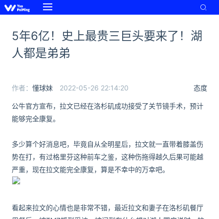
5年6亿！史上最贵三巨头要来了！湖
人都是弟弟
作者：
懂球妹
2022-05-26 22:14:20
态度
公牛官方宣布，拉文已经在洛杉矶成功接受了关节镜手术，预计
能够完全康复。
多少算个好消息吧，毕竟自从全明星后，拉文就一直带着膝盖伤
势在打，有过格里芬这种前车之鉴，这种伤拖得越久后果可能越
严重，现在拉文能完全康复，算是不幸中的万幸吧。
看起来拉文的心情也是非常不错，最近拉文和妻子在洛杉矶餐厅