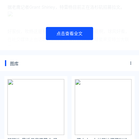
据老鹰记者Grant Shirley，特雷杨目前正在洛杉矶招募拉文。
好家伙，吹杨这是有望发展成NBA新一代交际花啊，球风好看，
点击查看全文
在社交媒体上也活跃，休赛季还各种招募其他球星来亚特兰大联
手。
昨天入选NBA最佳阵容获得提薪后，吹杨还发了一句“昨天的价钱
图库
不是今天的价钱”来激励自己。
不得不说，这几年老鹰在交易市场上可是相当活跃啊，每年几乎
都有动作。
除了吹杨招募拉文外，据说老鹰还有意争夺太阳的艾顿。
现在艾顿的情况基本明了了，艾顿的团队方面希望能签下一份顶