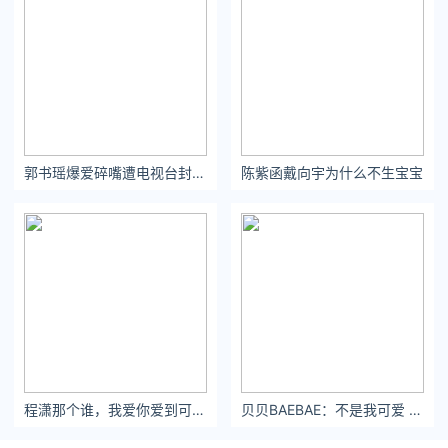
郭书瑶爆爱碎嘴遭电视台封杀！
陈紫函戴向宇为什么不生宝宝
程潇那个谁，我爱你爱到可以连自己的爱都不要╮
贝贝BAEBAE：不是我可爱 是你喜欢上我了笨蛋#男友视角 #娇妻滤镜#初恋#亡妻回忆录