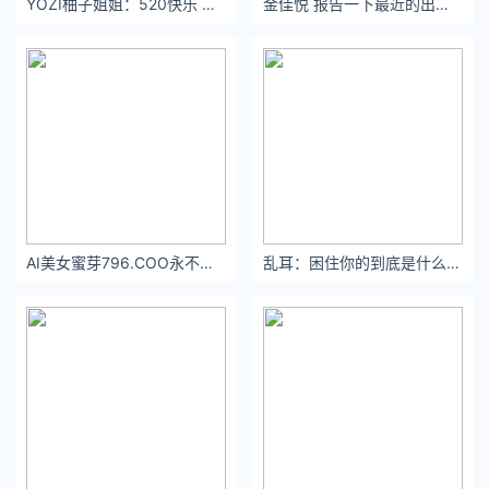
YOZI柚子姐姐：520快乐 今晚成都AMUSING
金佳悦 报告一下最近的出差日记！！ 成都太好吃啦[awsl] ​​​
由于并未完工，爱德华是一个半成品，他没有人类的双手，只有
两把锋利的剪刀…
就这样，爱德华在古堡里孤身度日，度过了一个个漫漫长夜…
AI美女蜜芽796.COO永不失联
乱耳：困住你的到底是什么 #ccd #inmyfeelings
他不用吃饭，感觉不到炎热和寒冷，也没有梦想和欲望，却有很
多很多的时间，和一颗天真烂漫的心…
他用那两把锋利的剪刀，以及他那未经人世的心灵，将花园里的
树木修建成巧夺天工的模样…
直到这一天，这个莽撞的推销员闯进了他原本平淡的生活…