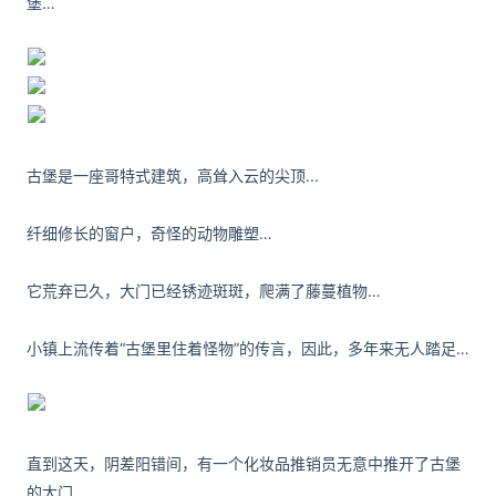
堡…
古堡是一座哥特式建筑，高耸入云的尖顶...
纤细修长的窗户，奇怪的动物雕塑…
它荒弃已久，大门已经锈迹斑斑，爬满了藤蔓植物…
小镇上流传着“古堡里住着怪物”的传言，因此，多年来无人踏足…
直到这天，阴差阳错间，有一个化妆品推销员无意中推开了古堡
的大门…