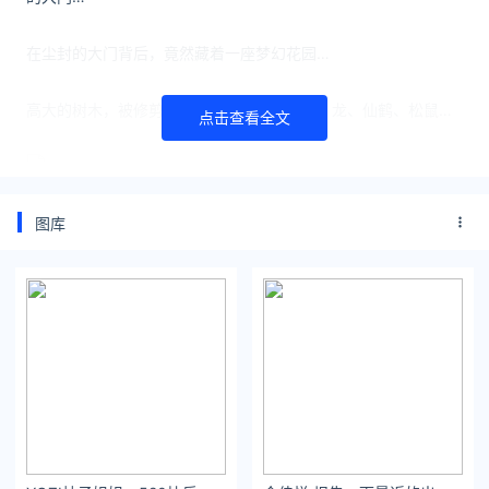
在尘封的大门背后，竟然藏着一座梦幻花园…
高大的树木，被修剪成栩栩如生的动物：鹿、龙、仙鹤、松鼠…
点击查看全文
图库
原来，这座荒废古堡的阁楼里，住着一个心灵手巧的机器人...
他的名字叫：爱德华。
多年前，有一个疯狂的发明家，制造了爱德华，他有人类的相
貌，人类的身体，人类的智慧和情感…
遗憾的是，爱德华即将完工之际，发明家突发心肌梗塞而死…