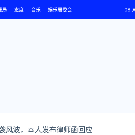
报局
态度
音乐
娱乐居委会
08
袭风波，本人发布律师函回应