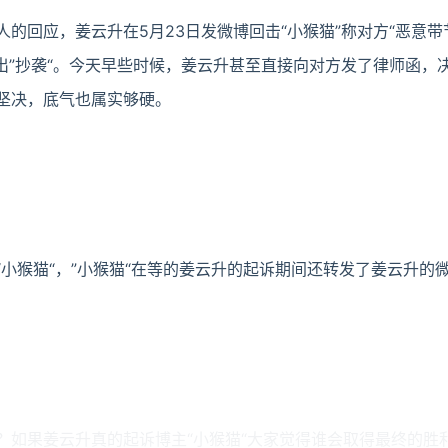
的回应，姜云升在5月23日发微博回击“小猴猫”称对方“恶意带
样说出”抄袭“。今天早些时候，姜云升甚至直接向对方发了律师函，
坚决，底气也属实够硬。
“小猴猫“，”小猴猫“在等的姜云升的起诉期间还转发了姜云升的
？如果姜云升真的起诉博主“小猴猫“大家觉得谁会取得最终的胜