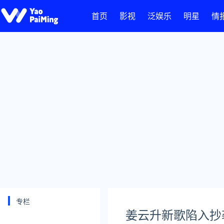
首页
影视
泛娱乐
明星
情
专栏
姜云升新歌陷入抄