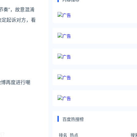
节奏”，故意混淆
决定起诉对方，看
微博再度进行嘲
百度热搜榜
利？
排名
热点
搜