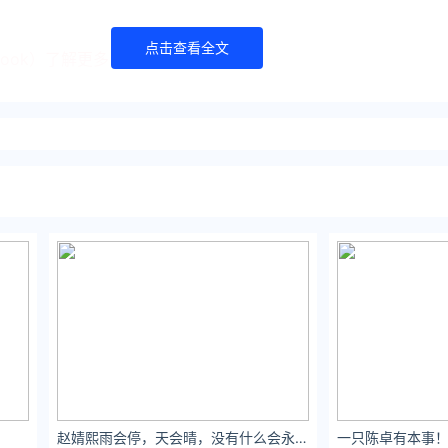
点击查看全文
book）了解更多
//www.itanlian.com/
//www.ijiandao.cn/
://www.0xu.cn/
文娱排行榜 立场
章须经作者同意，并请附上出处( 文娱排行榜 )及本页链接。
ng.com/media/85872.html
赵婧熙雨会停，天会晴，没有什么会永远糟糕透顶.