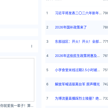
1
习近平将发表二〇二六年新年贺词
79
2
2026年国补政策来了
78
3
东部战区：开火！开火！全部命中！
77
4
2026年这些民生政策将惠及百姓
76
5
小学食堂米线过期2.5小时被罚5万
75
6
解放军喊话驱离台军 原声曝光
74
7
为博流量直播踩烈士陵墓？绝不姑息
73
一只陈卓有本事！你就爱我一辈子！算你牛逼！