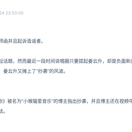
24 23:50:00
师函并且起诉造谣者。
起话题，然而最近一段时间说唱圈只要提起姜云升，却是负面新
，姜云升又摊上了“抄袭”的风波。
想你》被名为“小猴猫爱音乐”的博主指出抄袭，并且博主还在视频
法。