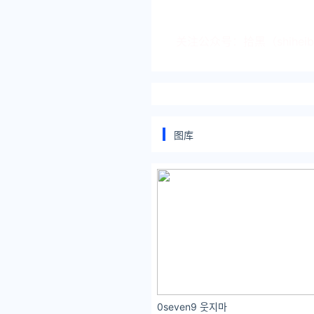
关注公众号：拾黑（shihei
[提示]友情链接：
法律法规检索大数据平台：https:
盘点娱乐资讯黑料不打烊：https:
图库
让资讯触达的更精准有趣：https
*文章为作者独立观点，不代表 
本文由
说唱黄蜂
发表，转载此文
原文链接 https://www.yaopaimi
姜云升
抄袭
0seven9 웃지마