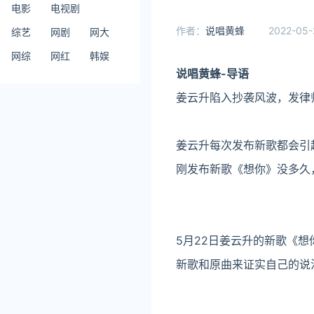
电影
电视剧
作者：
说唱黄蜂
2022-05-
综艺
网剧
网大
网综
网红
韩娱
说唱黄蜂-导语
姜云升陷入抄袭风波，发律
姜云升每次发布新歌都会引
刚发布新歌《想你》没多久
5月22日姜云升的新歌《
新歌和原曲来证实自己的说