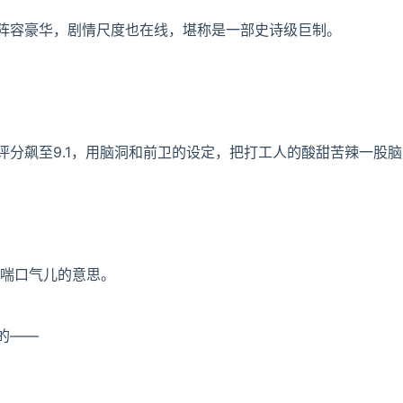
阵容豪华，剧情尺度也在线，堪称是一部史诗级巨制。
评分飙至9.1，用脑洞和前卫的设定，把打工人的酸甜苦辣一股
众喘口气儿的意思。
的——