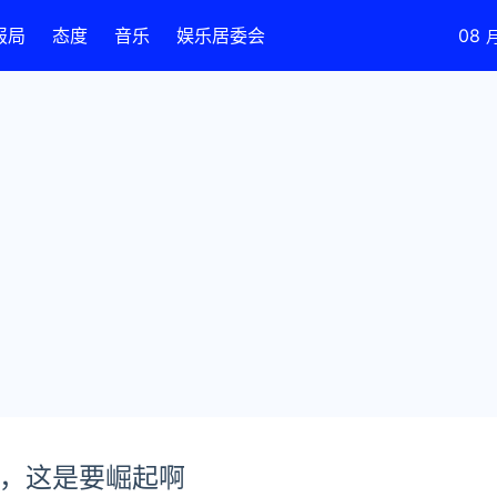
报局
态度
音乐
娱乐居委会
08
猛，这是要崛起啊