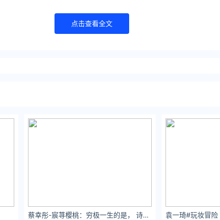
点击查看全文
一看
平平无奇，
完全是劝退观众的节奏。
而过。
知道，它是网友口中的“神剧”；
蔡幸彤-宸荨樱桃：穷极一生的是， 诗和远方，温柔和月光。