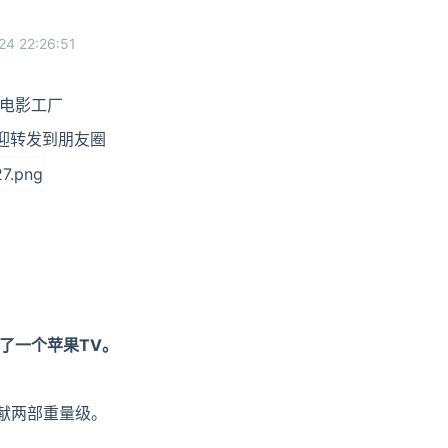
24 22:26:51
电影工厂
朋友圈
了一个苹果TV。
献两部重量级。