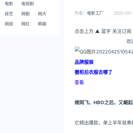
电影
电视剧
作者：
电影工厂
2022-05-
综艺
网剧
网大
网综
网红
韩娱
点击上方
▲
蓝字
关注订阅
欢迎转发到
品牌服装
撤柜后衣服去哪了
查看
继网飞、HBO之后，又崛起
它频出爆款，单上半年就奉