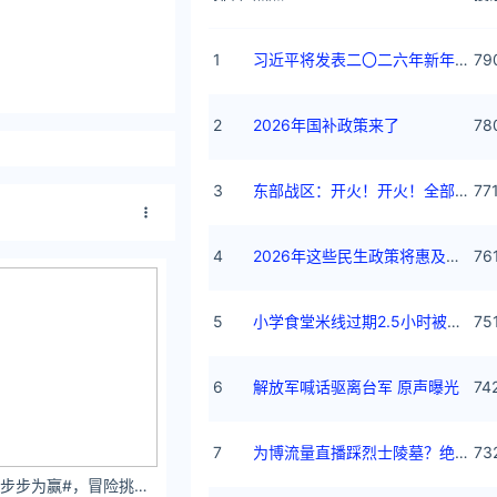
1
习近平将发表二〇二六年新年贺词
79
2
2026年国补政策来了
78
3
东部战区：开火！开火！全部命中！
77
4
2026年这些民生政策将惠及百姓
76
5
小学食堂米线过期2.5小时被罚5万
75
6
解放军喊话驱离台军 原声曝光
74
7
为博流量直播踩烈士陵墓？绝不姑息
73
袁一琦#玩妆冒险 步步为赢#，冒险挑战已接收！