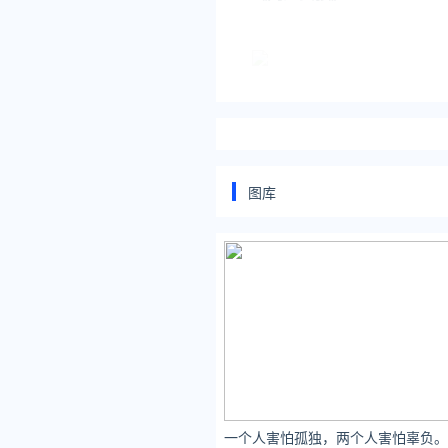
一张海报，满是一张脸，
乍
图库
怕是90%的人都会与它擦肩
但是真错过就损失大了，要
五星好评，预定年度top3。
一个人害怕孤独，两个人害怕辜负。