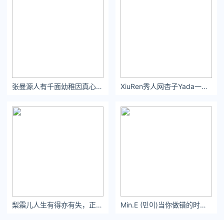
张曼源人有千面幼稚因真心 交叉的路口
XiuRen秀人网杏子Yada一直以来都是时尚界的焦点
梨霜儿人生有得亦有失，正是这种得失交替使我们的生活变得有趣
Min.E (민이)当你做错的时候，连呼吸都是错的。