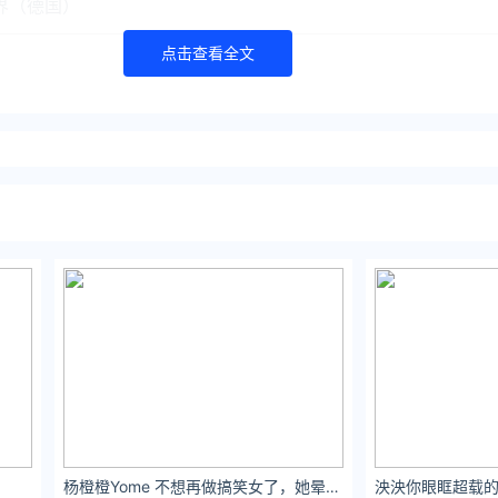
世界（德国）
点击查看全文
book）了解更多
//www.itanlian.com/
//www.ijiandao.cn/
://www.0xu.cn/
文娱排行榜 立场
章须经作者同意，并请附上出处( 文娱排行榜 )及本页链接。
杨橙橙Yome 不想再做搞笑女了，她晕倒你公主抱，我晕倒你叫我别躺地上睡觉