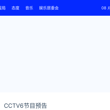
报局
态度
音乐
娱乐居委会
08
）CCTV6节目预告