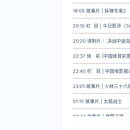
18:05 故事片 | 拆弹专家2
20:10 栏 目 | 今日影评（
20:20 译制片｜ 决战中途
22:37 体 彩
|中国体育彩票
22:40 栏 目
| 中国电影报
23:01 故事片
| 少林三十
01:15 故事片
| 太极战士
02:43 故事片
| 神警天降