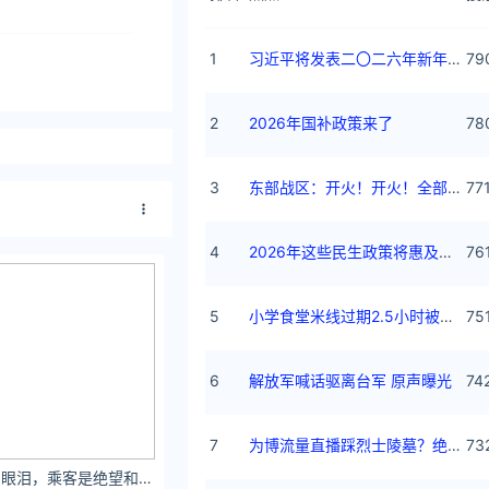
1
习近平将发表二〇二六年新年贺词
79
2
2026年国补政策来了
78
3
东部战区：开火！开火！全部命中！
77
4
2026年这些民生政策将惠及百姓
76
5
小学食堂米线过期2.5小时被罚5万
75
6
解放军喊话驱离台军 原声曝光
74
7
为博流量直播踩烈士陵墓？绝不姑息
73
泱泱你眼眶超载的眼泪，乘客是绝望和心碎。