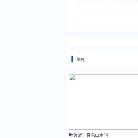
04:12 译制片
| 洛卡改变
打开电视看电影，点在看！
图库
关注公众号：拾黑（shihei
[提示]友情链接：
法律法规检索大数据平台：https:
盘点娱乐资讯黑料不打烊：https:
让资讯触达的更精准有趣：https
*文章为作者独立观点，不代表 
本文由
电影频道
发表，转载此文
叶醒醒：身隐山水间