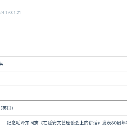
24 19:01:21
事
勒（英国）
行——纪念毛泽东同志《在延安文艺座谈会上的讲话》发表80周年