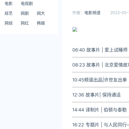
电影
电视剧
作者：
电影频道
2022-05-
综艺
网剧
网大
网综
网红
韩娱
06:40 故事片
| 爱上试睡师
08
:23 故事片
| 北京爱情故
10:45频道出品
|许世友出拳
12:36 故事片
| 保持通话
14:44 译制片 | 伯顿与泰
16:22 专题片
| 与人民同