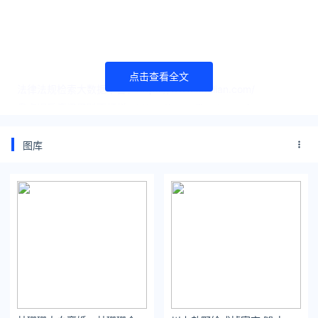
点击查看全文
法律法规检索大数据平台：https://www.itanlian.com/
盘点娱乐资讯黑料不打烊：https://www.ijiandao.cn/
让资讯触达的更精准有趣：https://www.0xu.cn/
*文章为作者独立观点，不代表 文娱排行榜 立场
图库
本文由
海报网
发表，转载此文章须经作者同意，并请附上出处(
文娱排行榜 )及本页链接。
原文链接 https://www.yaopaiming.com/media/85857.html
云朵