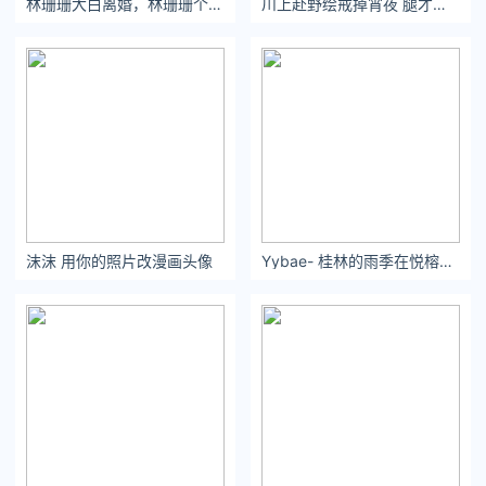
林珊珊大白离婚，林珊珊个人最新写真
川上赴野绘戒掉宵夜 腿才是最好的单品[太开心] #OOTD##绫# ​​​
沫沫 用你的照片改漫画头像
Yybae- 桂林的雨季在悦榕庄吸氧 - 小红书