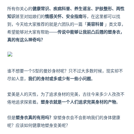
所有你关心的
健康常识、疾病科普、养生谣言、护肤整形、两性
知识
甚至对姑娘们的
情感关怀、安全指南
等，在这里都可以找
到，今天给大家推荐的就是六团队的一篇「
美容科普
」类文章，
希望能够对大家有帮助——
传说中能够让我前凸后翘的塑身衣，
真的有这么神奇吗？
谁不想要一个S型的曼妙身材呢？只不过大多数时候，现实却不
尽如人意，
我们的身材或多或少有一些小问题
。
爱美是人的天性，为了追求身材的完美，古往今来多少人孜孜不
倦地追求探索着。
塑身衣就是一个人们追求完美身材的产物
。
但是
塑身衣真的有用吗？
穿塑身衣会不会影响我们的身体健康
呢？应该如何健康地塑身变美呢？