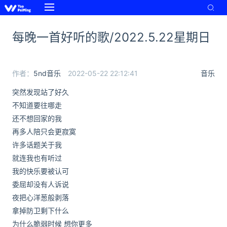
每晚一首好听的歌/2022.5.22星期日
作者：
5nd音乐
2022-05-22 22:12:41
音乐
突然发现站了好久
不知道要往哪走
还不想回家的我
再多人陪只会更寂寞
许多话题关于我
就连我也有听过
我的快乐要被认可
委屈却没有人诉说
夜把心洋葱般剥落
拿掉防卫剩下什么
为什么脆弱时候 想你更多