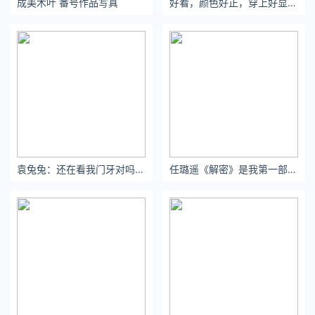
成美木叶 番号作品写真
好看，颜色好正，穿上好显身材，两件套好看又方便，开衫穿法挺多的，喜欢
懂我的人就你一个
想到你想起我 胸口依然温热
如果你想起我 你会想到什么
点击下图小程序快速去除抖音快手等短视频水印
关注公众号：拾黑（shiheibook）了解更多
[提示]友情链接：
法律法规检索大数据平台：https://www.itanlian.com/
盘点娱乐资讯黑料不打烊：https://www.ijiandao.cn/
让资讯触达的更精准有趣：https://www.0xu.cn/
袁兔兔：还在看我门牙对吗#甜妹 #扭一扭
任璐遥《解密》是我第一部参演的作品，通过小梅
*文章为作者独立观点，不代表 文娱排行榜 立场
本文由
5nd音乐
发表，转载此文章须经作者同意，并请附上出处(
文娱排行榜 )及本页链接。
原文链接 https://www.yaopaiming.com/media/85786.html