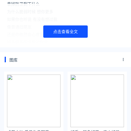
拿掉防卫剩下什么
为什么脆弱时候 想你更多
如果你也听说 有没有想过我
像普通旧朋友
点击查看全文
还是你依然会心疼我
好多好多的话想对你说
悬着一颗心没着落
要怎么附和 舍不得 又无可奈何
图库
如果你也听说 会不会相信我
对流言会附和
还是你知道我还是我
跌跌撞撞才明白了许多
懂我的人就你一个
想到你想起我 胸口依然温热
如果你也听说 有没有想过我
像普通旧朋友 还是你依然会心疼我
跌跌撞撞才明白了许多