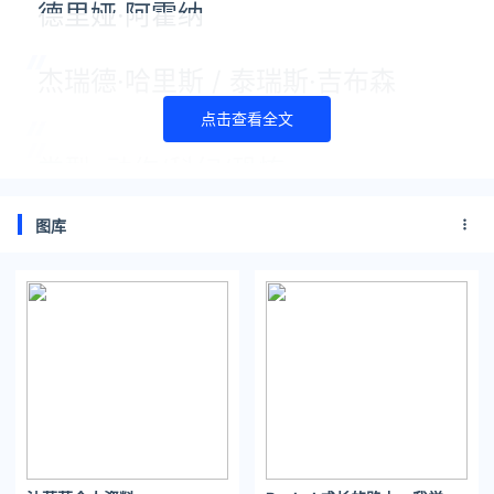
德里娅·阿霍纳
杰瑞德·哈里斯 / 泰瑞斯·吉布森
点击查看全文
类型: 动作/科幻/恐怖
首播: 2022-04-01（美国）
图库
片长：104分钟
作为今年最重磅超英大片之一，《暗夜博士：莫比亚斯》上映后
就
登上热榜第一名。
但遗憾的是，
首周登顶北美票房冠军
之后，迅速高开低走。
这是与口碑息息相关的，它
在IMDb仅有5.1分，烂番茄新鲜度跌