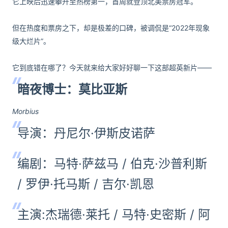
它上映后迅速攀升至热榜第一，首周就登顶北美票房冠军。
但在热度和票房之下，却是极差的口碑，被调侃是“2022年现象
级大烂片”。
它到底错在哪了？今天就来给大家好好聊一下这部超英新片——
暗夜博士：莫比亚斯
Morbius
导演：丹尼尔·伊斯皮诺萨
编剧：马特·萨兹马 / 伯克·沙普利斯
/ 罗伊·托马斯 / 吉尔·凯恩
主演:杰瑞德·莱托 / 马特·史密斯 / 阿