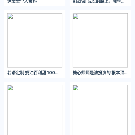
沐莹莹个人资料
Rachel 成长的路上，我学会独自面对，不依赖，不寻求安慰。
至17%，豆瓣上的评分也未能及格。
当然，对于该片来说，本身观众的期待值就并不高，因为早已从
各种渠道获悉了口碑。
但是对于忠实的漫威粉来说，还是高标准的，自然让该片在口碑
若语定制 奶油百利甜 100棉低腰碎褶多层蓬蓬裙带安全裤半裙短裙
糖心师师是谁扮演的 根本顶不住！
上呈现出两极分化的态势。
放到整个漫威超英宇宙中，这部电影的质量水准并不高，但是单
单从一部电影的角度看，又是商业片的标准类型。
这部电影讲述了啥？也就是“吸血鬼莫比亚斯”诞生的故事。