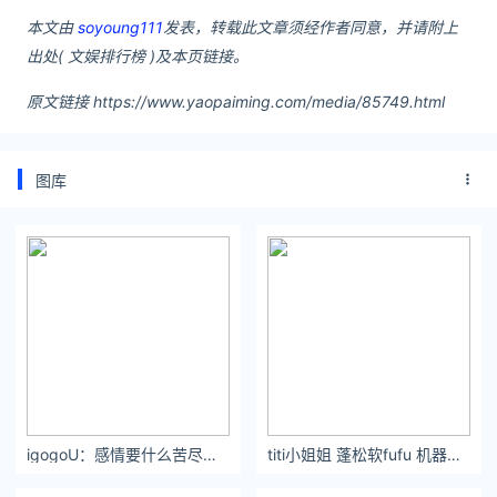
本文由
soyoung111
发表，转载此文章须经作者同意，并请附上
出处( 文娱排行榜 )及本页链接。
原文链接 https://www.yaopaiming.com/media/85749.html
图库
igogoU：感情要什么苦尽甘来，就应该一路甜甜甜甜甜
titi小姐姐 蓬松软fufu 机器做不出来的纯手工宽松毛衣外套女秋冬